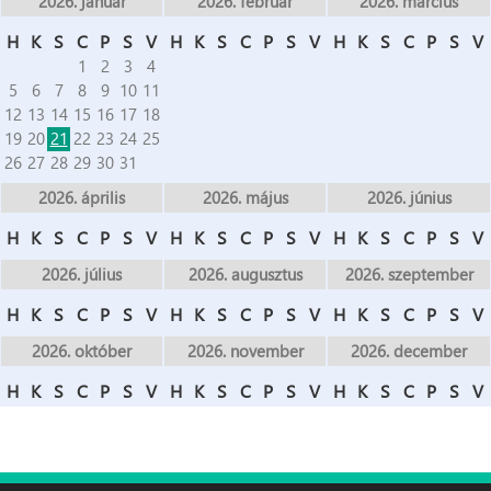
2026. január
2026. február
2026. március
H
K
S
C
P
S
V
H
K
S
C
P
S
V
H
K
S
C
P
S
V
1
2
3
4
5
6
7
8
9
10
11
12
13
14
15
16
17
18
19
20
21
22
23
24
25
26
27
28
29
30
31
2026. április
2026. május
2026. június
H
K
S
C
P
S
V
H
K
S
C
P
S
V
H
K
S
C
P
S
V
2026. július
2026. augusztus
2026. szeptember
H
K
S
C
P
S
V
H
K
S
C
P
S
V
H
K
S
C
P
S
V
2026. október
2026. november
2026. december
H
K
S
C
P
S
V
H
K
S
C
P
S
V
H
K
S
C
P
S
V