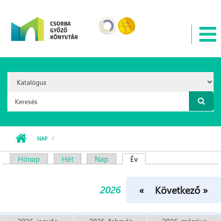
Ugrás a tartalomra
Search
Option:
Keresés űrlap
NAP
Hónap
Hét
Nap
Év
(aktív fül)
Elsődleges fülek
2026
« Előző
Következő »