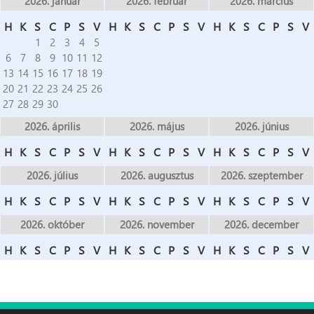
2026. január
2026. február
2026. március
H
K
S
C
P
S
V
H
K
S
C
P
S
V
H
K
S
C
P
S
V
1
2
3
4
5
6
7
8
9
10
11
12
13
14
15
16
17
18
19
20
21
22
23
24
25
26
27
28
29
30
2026. április
2026. május
2026. június
H
K
S
C
P
S
V
H
K
S
C
P
S
V
H
K
S
C
P
S
V
2026. július
2026. augusztus
2026. szeptember
H
K
S
C
P
S
V
H
K
S
C
P
S
V
H
K
S
C
P
S
V
2026. október
2026. november
2026. december
H
K
S
C
P
S
V
H
K
S
C
P
S
V
H
K
S
C
P
S
V