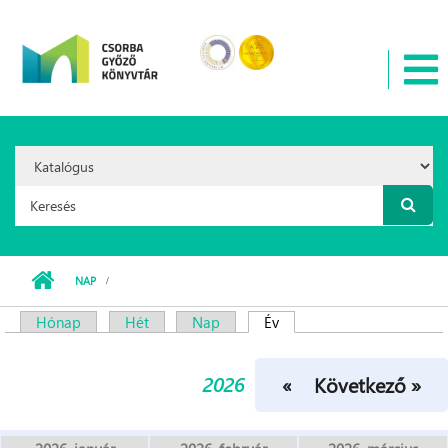
Ugrás a tartalomra
Search
Option:
Keresés űrlap
NAP
Hónap
Hét
Nap
Év
(aktív fül)
Elsődleges fülek
2026
« Előző
Következő »