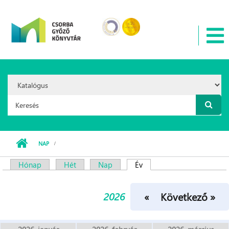
Ugrás a tartalomra
Search
Option:
Keresés űrlap
NAP
Hónap
Hét
Nap
Év
(aktív fül)
Elsődleges fülek
2026
« Előző
Következő »