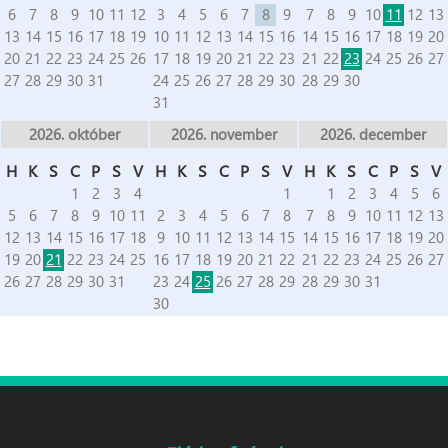
6
7
8
9
10
11
12
3
4
5
6
7
8
9
7
8
9
10
11
12
13
13
14
15
16
17
18
19
10
11
12
13
14
15
16
14
15
16
17
18
19
20
20
21
22
23
24
25
26
17
18
19
20
21
22
23
21
22
23
24
25
26
27
27
28
29
30
31
24
25
26
27
28
29
30
28
29
30
31
2026. október
2026. november
2026. december
H
K
S
C
P
S
V
H
K
S
C
P
S
V
H
K
S
C
P
S
V
1
2
3
4
1
1
2
3
4
5
6
5
6
7
8
9
10
11
2
3
4
5
6
7
8
7
8
9
10
11
12
13
12
13
14
15
16
17
18
9
10
11
12
13
14
15
14
15
16
17
18
19
20
19
20
21
22
23
24
25
16
17
18
19
20
21
22
21
22
23
24
25
26
27
26
27
28
29
30
31
23
24
25
26
27
28
29
28
29
30
31
30