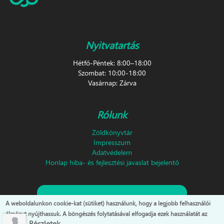
Nyitvatartás
Hétfő-Péntek: 8:00–18:00
Szombat: 10:00-18:00
Vasárnap: Zárva
Rólunk
Zöldkönyvtár
Impresszum
Adatvédelem
Honlap hiba- és fejlesztési javaslat bejelentő
Feliratkozás hírlevélre!
A weboldalunkon cookie-kat (sütiket) használunk, hogy a legjobb felhasználói
élményt nyújthassuk. A böngészés folytatásával elfogadja ezek használatát az
Részletek...