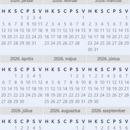
2026. január
2026. február
2026. március
H
K
S
C
P
S
V
H
K
S
C
P
S
V
H
K
S
C
P
S
V
1
2
3
4
1
1
5
6
7
8
9
10
11
2
3
4
5
6
7
8
2
3
4
5
6
7
8
12
13
14
15
16
17
18
9
10
11
12
13
14
15
9
10
11
12
13
14
15
19
20
21
22
23
24
25
16
17
18
19
20
21
22
16
17
18
19
20
21
22
26
27
28
29
30
31
23
24
25
26
27
28
23
24
25
26
27
28
29
30
31
2026. április
2026. május
2026. június
H
K
S
C
P
S
V
H
K
S
C
P
S
V
H
K
S
C
P
S
V
1
2
3
4
5
1
2
3
1
2
3
4
5
6
7
6
7
8
9
10
11
12
4
5
6
7
8
9
10
8
9
10
11
12
13
14
13
14
15
16
17
18
19
11
12
13
14
15
16
17
15
16
17
18
19
20
21
20
21
22
23
24
25
26
18
19
20
21
22
23
24
22
23
24
25
26
27
28
27
28
29
30
25
26
27
28
29
30
31
29
30
2026. július
2026. augusztus
2026. szeptember
H
K
S
C
P
S
V
H
K
S
C
P
S
V
H
K
S
C
P
S
V
1
2
3
4
5
1
2
1
2
3
4
5
6