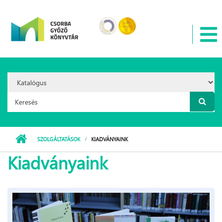
Ugrás a tartalomra
Search
Option:
Keresés űrlap
SZOLGÁLTATÁSOK
KIADVÁNYAINK
Kiadványaink