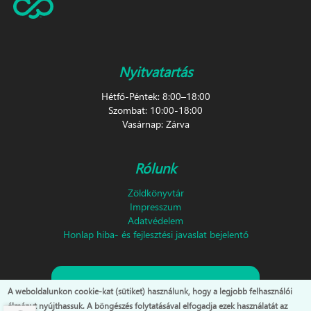
Nyitvatartás
Hétfő-Péntek: 8:00–18:00
Szombat: 10:00-18:00
Vasárnap: Zárva
Rólunk
Zöldkönyvtár
Impresszum
Adatvédelem
Honlap hiba- és fejlesztési javaslat bejelentő
Feliratkozás hírlevélre!
A weboldalunkon cookie-kat (sütiket) használunk, hogy a legjobb felhasználói
élményt nyújthassuk. A böngészés folytatásával elfogadja ezek használatát az