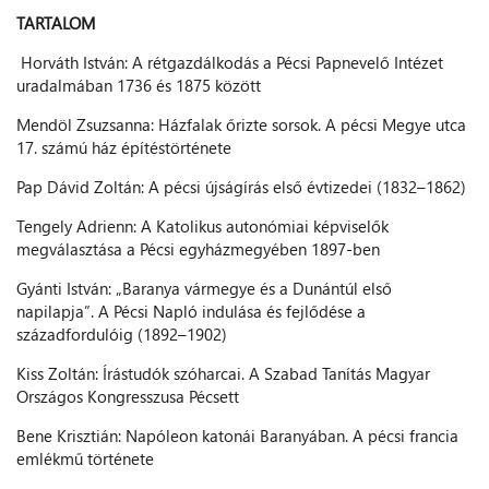
TARTALOM
Horváth István: A rétgazdálkodás a Pécsi Papnevelő Intézet
uradalmában 1736 és 1875 között
Mendöl Zsuzsanna: Házfalak őrizte sorsok. A pécsi Megye utca
17. számú ház építéstörténete
Pap Dávid Zoltán: A pécsi újságírás első évtizedei (1832–1862)
Tengely Adrienn: A Katolikus autonómiai képviselők
megválasztása a Pécsi egyházmegyében 1897-ben
Gyánti István: „Baranya vármegye és a Dunántúl első
napilapja”. A Pécsi Napló indulása és fejlődése a
századfordulóig (1892–1902)
Kiss Zoltán: Írástudók szóharcai. A Szabad Tanítás Magyar
Országos Kongresszusa Pécsett
Bene Krisztián: Napóleon katonái Baranyában. A pécsi francia
emlékmű története