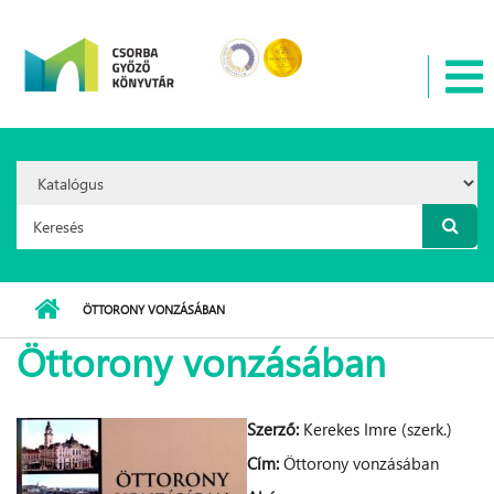
Ugrás a tartalomra
Search
Option:
Keresés űrlap
ÖTTORONY VONZÁSÁBAN
Öttorony vonzásában
Szerző:
Kerekes Imre (szerk.)
Cím:
Öttorony vonzásában