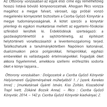
Az
Öttorony vonzásában
az egyik első címe egy remélhetőleg
hosszú listává bővülő könyvsorozatnak. Ahogyan Pécs vonzza
magához a megye falvait, városait, úgy próbál vonzó
megjelenési környezetet biztosítani a Csorba Győző Könyvtár a
megye tudományosságának. A kötet szerzői a könyvtár
jelenlegi és egykori munkatársai mellett az egyetemi-főiskolai
szférából kerültek ki. Érdeklődésük szerteágazó: a
gazdaságtörténettől a sajtótörténetig, az építészet
helytörténeti vonatkozásaitól a leventemozgalomig terjed.
Találkozhatunk a tanulmánykötetben Napóleon katonáival,
dualizmuskori pécsi polgárokkal, hírlapírókkal, egyházi
emberekkel és vallástagadó értelmiségiekkel. Fogadják őket
akkora figyelemmel, amekkora szellemi erőfeszítés sodorta
őket e könyv lapjaira…
Öttorony vonzásában : Dolgozatok a Csorba Győző Könyvtár
Helyismereti Gyűjteményének műhelyéből 1. / [szerk. Kerekes
Imre] ; [munkatársak Gyánti István, Kiss Zoltán, Kisszabóné
Trapl Ivett, Zókáné Bozsik Anna]. – Pécs : Csorba Győző
Könyvtár, 2014. – 142 p. Csorba Győző Könyvtár kiadványai; 2.