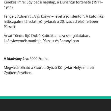
Kerekes Imre: Egy pécsi napilap, a Dunántúl története (1911–
1944)
Tengely Adrienn: „A jó könyv – levél a jó Istentől”. A katolikus
hitbuzgalmi társulati könyvtárak a 20. század első felében
Pécsett
Árvai Tünde: Ifjú Dobó Katicák a haza szolgálatában.
Leányleventék munkája Pécsett és Baranyában
A kiadvány ára:
2000 Forint
Megvásárolható a Csorba Győző Könyvtár Helyismereti
Gyűjteményében.