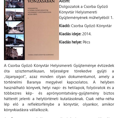
Alcím:
Dolgozatok a Csorba Győző
Könyvtár Helyismereti
Gyűjteményének műhelyéből 1.
Kiadó:
Csorba Győző Könyvtár
Kiadás ideje:
2014.
Kiadás helye:
Pécs
A Csorba Győző Könyvtár Helyismereti Gyűjteménye évtizedek
óta szisztematikusan, teljességre törekedve gyűjti a
„tájanyagot”, azaz minden olyan dokumentumot, amely a
történelmi Baranya megyével kapcsolatos. A helyben
használható könyvek, helyi napi- és hetilapok, folyóiratok és a
többezres kép- és aprónyomtatvány-gyűjtemény biztos
hátterét jelenti a helytörténeti kutatásoknak. Csak néha-néha
lép elő a reflektorfénybe a könyvtár, olyankor, amikor
könyvkiadásra vállalkozik.