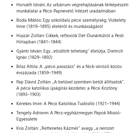
Horváth István: Az urbárium végrehajtásának térképészeti
munkálatai a Pécsi Papnevelő Intézet uradalmában
Boda Miklós: Egy sokoldalú pécsi személyiség, Vizkelety
Imre (1819–1895) életéről és munkásságáról
Huszár Zoltán: Cikkek, reflexiók Dél-Dunántúlról a Pesti
Hírlapban (1841–1844)
Gyánti István: Egy „elzüllött tehetség” életútja. Dietrich
Ignác (1829–1892)
Bősz Attila: A „pécsi passzázs” és a Nick-söröző közös
évszázada (1859–1949)
Pap Dávid Zoltán: „A betűvel szemben betűt állítsatok”.
A pécsi katolikus újságírás kezdetei: a Pécsi Közlöny
(1893–1903)
Kerekes Imre: A Pécsi Katolikus Tudósító (1921–1944)
Tengely Adrienn: A Pécs-egyházmegyei Papok Missió-
Egyesülete
Kiss Zoltán: „Rettenetes Kázmér” avagy „a nemzet