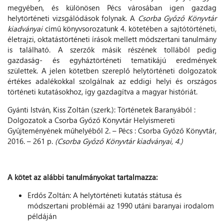
megyében, és különösen Pécs városában igen gazdag
helytörténeti vizsgálódások folynak. A
Csorba Győző Könyvtár
kiadványai
című könyvsorozatunk 4. kötetében a sajtótörténeti,
életrajzi, oktatástörténeti írások mellett módszertani tanulmány
is található. A szerzők másik részének tollából pedig
gazdaság- és egyháztörténeti tematikájú eredmények
születtek. A jelen kötetben szereplő helytörténeti dolgozatok
értékes adalékokkal szolgálnak az eddigi helyi és országos
történeti kutatásokhoz, így gazdagítva a magyar históriát.
Gyánti István, Kiss Zoltán (szerk.): Történetek Baranyából :
Dolgozatok a Csorba Győző Könyvtár Helyismereti
Gyűjteményének műhelyéből 2. – Pécs : Csorba Győző Könyvtár,
2016. – 261 p.
(Csorba Győző Könyvtár kiadványai, 4.)
A kötet az alábbi tanulmányokat tartalmazza:
Erdős Zoltán: A helytörténeti kutatás státusa és
módszertani problémái az 1990 utáni baranyai irodalom
példáján