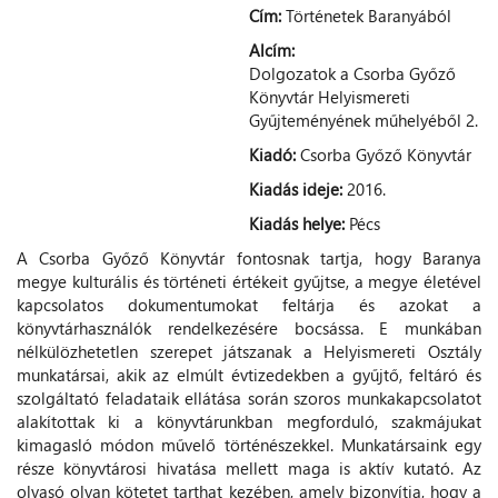
Cím:
Történetek Baranyából
Alcím:
Dolgozatok a Csorba Győző
Könyvtár Helyismereti
Gyűjteményének műhelyéből 2.
Kiadó:
Csorba Győző Könyvtár
Kiadás ideje:
2016.
Kiadás helye:
Pécs
A Csorba Győző Könyvtár fontosnak tartja, hogy Baranya
megye kulturális és történeti értékeit gyűjtse, a megye életével
kapcsolatos dokumentumokat feltárja és azokat a
könyvtárhasználók rendelkezésére bocsássa. E munkában
nélkülözhetetlen szerepet játszanak a Helyismereti Osztály
munkatársai, akik az elmúlt évtizedekben a gyűjtő, feltáró és
szolgáltató feladataik ellátása során szoros munkakapcsolatot
alakítottak ki a könyvtárunkban megforduló, szakmájukat
kimagasló módon művelő történészekkel. Munkatársaink egy
része könyvtárosi hivatása mellett maga is aktív kutató. Az
olvasó olyan kötetet tarthat kezében, amely bizonyítja, hogy a