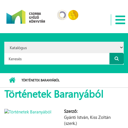
Ugrás a tartalomra
Search
Option:
Keresés űrlap
TÖRTÉNETEK BARANYÁBÓL
Történetek Baranyából
Szerző:
Gyánti István, Kiss Zoltán
(szerk.)