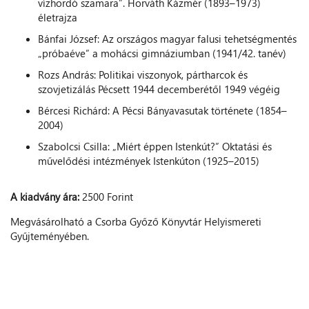
vízhordó szamara”. Horváth Kázmér (1893–1973)
életrajza
Bánfai József: Az országos magyar falusi tehetségmentés
„próbaéve” a mohácsi gimnáziumban (1941/42. tanév)
Rozs András: Politikai viszonyok, pártharcok és
szovjetizálás Pécsett 1944 decemberétől 1949 végéig
Bércesi Richárd: A Pécsi Bányavasutak története (1854–
2004)
Szabolcsi Csilla: „Miért éppen Istenkút?” Oktatási és
művelődési intézmények Istenkúton (1925–2015)
A kiadvány ára:
2500 Forint
Megvásárolható a Csorba Győző Könyvtár Helyismereti
Gyűjteményében.