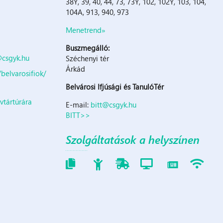
38Y, 39, 40, 44, 73, 73Y, 102, 102Y, 103, 104,
104A, 913, 940, 973
Menetrend»
Buszmegálló:
@csgyk.hu
Széchenyi tér
Árkád
elvarosifiok/
Belvárosi Ifjúsági és TanulóTér
vtártúrára
E-mail:
bitt@csgyk.hu
BITT>>
Szolgáltatások a helyszínen