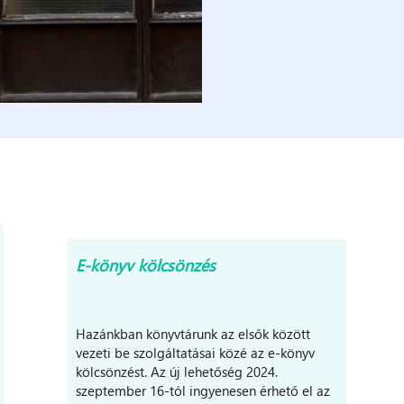
Belvárosi
Fiókkönyvtár
és
Ifjúsági
TanulóTér
A
Király
utca
9.
E-könyv kölcsönzés
szám
alatti
műemléki
védettségű
Hazánkban könyvtárunk az elsők között
épületegyüttes:
vezeti be szolgáltatásai közé az e-könyv
Hamerli-
kölcsönzést. Az új lehetőség 2024.
házként
szeptember 16-tól ingyenesen érhető el az