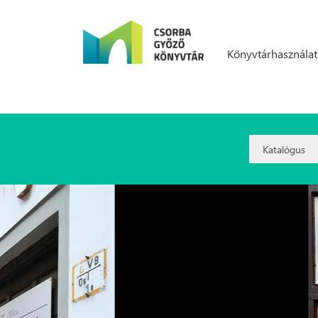
Ugrás a tartalomra
Könyvtárhasználat
Search
Option: