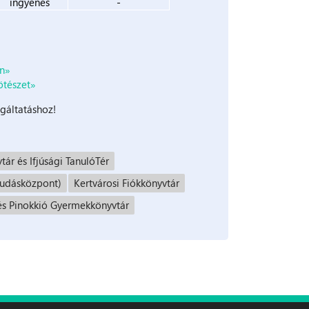
ingyenes
-
en»
ötészet»
lgáltatáshoz!
tár és Ifjúsági TanulóTér
Tudásközpont)
Kertvárosi Fiókkönyvtár
és Pinokkió Gyermekkönyvtár