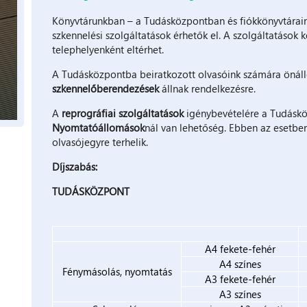
Könyvtárunkban – a Tudásközpontban és fiókkönyvtárain
szkennelési szolgáltatások érhetők el. A szolgáltatások
telephelyenként eltérhet.
A Tudásközpontba beiratkozott olvasóink számára önál
szkennelőberendezések
állnak rendelkezésre.
A
reprográfiai szolgáltatások
igénybevételére a Tudásköz
Nyomtatóállomások
nál van lehetőség. Ebben az esetben 
olvasójegyre terhelik.
Díjszabás:
TUDÁSKÖZPONT
A4 fekete-fehér
A4 színes
Fénymásolás, nyomtatás
A3 fekete-fehér
A3 színes