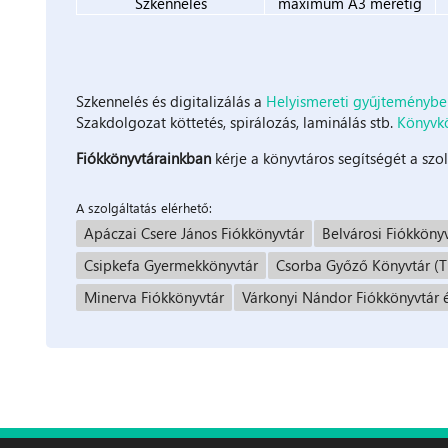
Szkennelés
maximum A3 méretig
Szkennelés és digitalizálás a
Helyismereti gyűjteményb
Szakdolgozat köttetés, spirálozás, laminálás stb.
Könyvk
Fiókkönyvtárainkban
kérje a könyvtáros segítségét a szo
A szolgáltatás elérhető:
Apáczai Csere János Fiókkönyvtár
Belvárosi Fiókkönyv
Csipkefa Gyermekkönyvtár
Csorba Győző Könyvtár (
Minerva Fiókkönyvtár
Várkonyi Nándor Fiókkönyvtár 