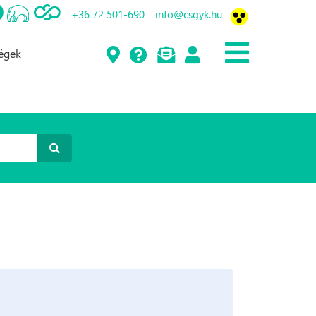
+36 72 501-690
info@csgyk.hu
ségek