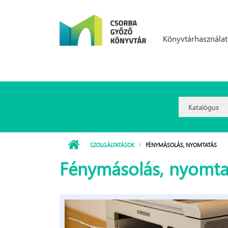
Ugrás a tartalomra
Könyvtárhasználat
Search
Option:
SZOLGÁLTATÁSOK
FÉNYMÁSOLÁS, NYOMTATÁS
Fénymásolás, nyomta