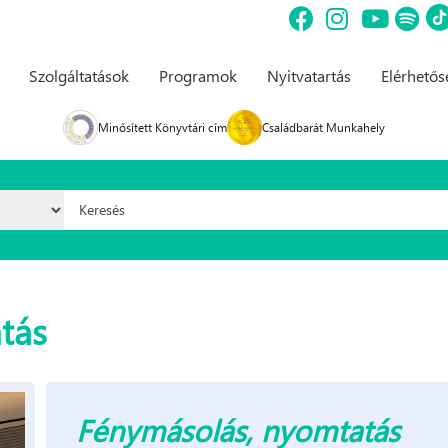
Szolgáltatások
Programok
Nyitvatartás
Elérhető
Minősített Könyvtári cím
Családbarát Munkahely
Keresés űrlap
tás
Fénymásolás, nyomtatás