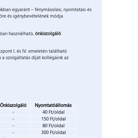
kban egyaránt – fénymásolási, nyomtatási és
 köre és igénybevételének módja
lóan használható,
önkiszolgáló
pont I. és IV. emeletén található
a szolgáltatás díját kollégáink az
Önkiszolgáló
Nyomtatóállomás
-
40 Ft/oldal
-
150 Ft/oldal
-
80 Ft/oldal
-
300 Ft/oldal