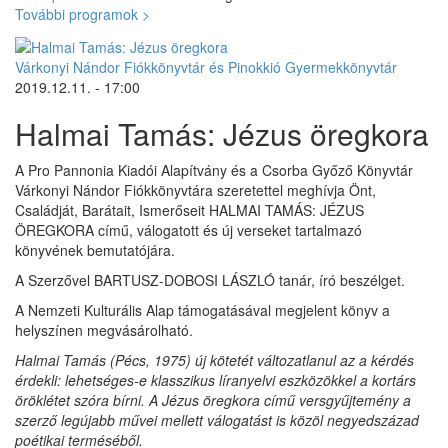
Keresés űrlap
További programok >
Várkonyi Nándor Fiókkönyvtár és Pinokkió Gyermekkönyvtár
2019.12.11. - 17:00
Halmai Tamás: Jézus öregkora
A Pro Pannonia Kiadói Alapítvány és a Csorba Győző Könyvtár
Várkonyi Nándor Fiókkönyvtára szeretettel meghívja Önt,
Családját, Barátait, Ismerőseit HALMAI TAMÁS: JÉZUS
ÖREGKORA című, válogatott és új verseket tartalmazó
könyvének bemutatójára.
A Szerzővel BARTUSZ-DOBOSI LÁSZLÓ tanár, író beszélget.
A Nemzeti Kulturális Alap támogatásával megjelent könyv a
helyszínen megvásárolható.
Halmai Tamás (Pécs, 1975) új kötetét változatlanul az a kérdés
érdekli: lehetséges-e klasszikus líranyelvi eszközökkel a kortárs
öröklétet szóra bírni. A Jézus öregkora című versgyűjtemény a
szerző legújabb művei mellett válogatást is közöl negyedszázad
poétikai terméséből.