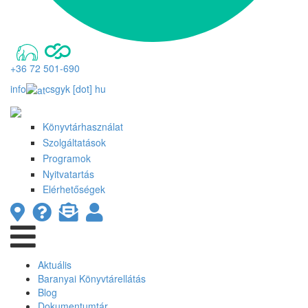
+36 72 501-690
info
csgyk
[dot]
hu
Könyvtárhasználat
Szolgáltatások
Programok
Nyitvatartás
Elérhetőségek
Aktuális
Baranyai Könyvtárellátás
Blog
Dokumentumtár