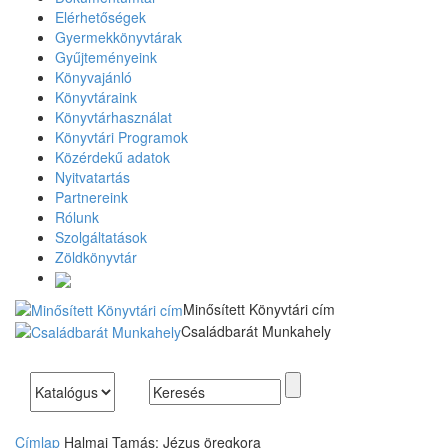
Elérhetőségek
Gyermekkönyvtárak
Gyűjteményeink
Könyvajánló
Könyvtáraink
Könyvtárhasználat
Könyvtári Programok
Közérdekű adatok
Nyitvatartás
Partnereink
Rólunk
Szolgáltatások
Zöldkönyvtár
Minősített Könyvtári cím
Családbarát Munkahely
Search
Option:
Címlap
Halmai Tamás: Jézus öregkora