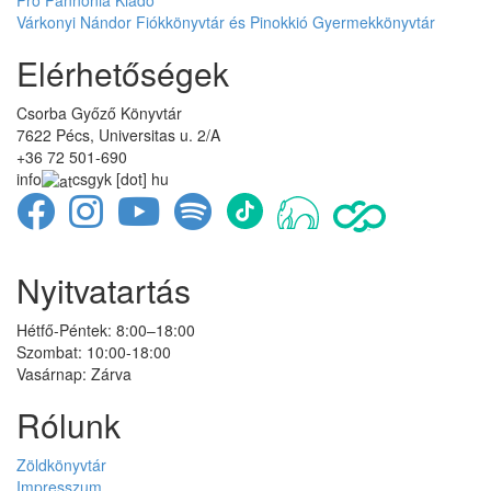
Várkonyi Nándor Fiókkönyvtár és Pinokkió Gyermekkönyvtár
Elérhetőségek
Csorba Győző Könyvtár
7622 Pécs, Universitas u. 2/A
+36 72 501-690
info
csgyk
[dot]
hu
Nyitvatartás
Hétfő-Péntek: 8:00–18:00
Szombat: 10:00-18:00
Vasárnap: Zárva
Rólunk
Zöldkönyvtár
Impresszum