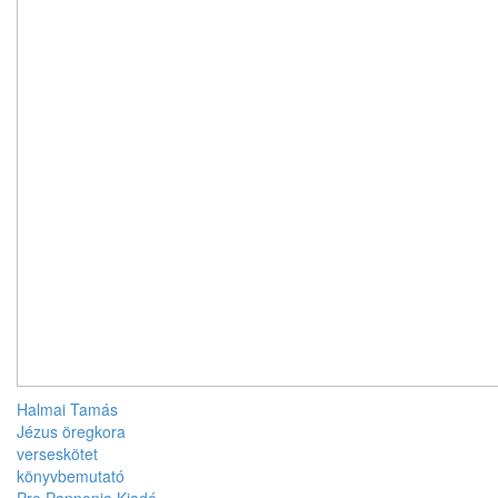
Halmai Tamás
Jézus öregkora
verseskötet
könyvbemutató
Pro Pannonia Kiadó