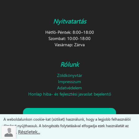
Nyitvatartás
Hétfő-Péntek: 8:00–18:00
Szombat: 10:00-18:00
Vasárnap: Zárva
Rólunk
Zöldkönyvtár
Impresszum
Adatvédelem
Honlap hiba- és fejlesztési javaslat bejelentő
Feliratkozás hírlevélre!
A weboldalunkon cookie-kat (sütiket) használunk, hogy a legjobb felhasználói
élményt nyújthassuk. A böngészés folytatásával elfogadja ezek használatát az
Részletek...
oldalon.