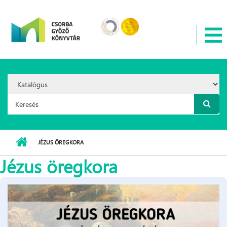
Ugrás a tartalomra
Search
Option:
Keresés űrlap
JÉZUS ÖREGKORA
Jézus öregkora