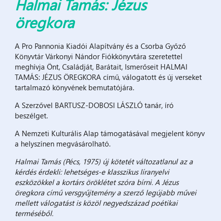
Halmai Tamás: Jézus
öregkora
A Pro Pannonia Kiadói Alapítvány és a Csorba Győző
Könyvtár Várkonyi Nándor Fiókkönyvtára szeretettel
meghívja Önt, Családját, Barátait, Ismerőseit HALMAI
TAMÁS: JÉZUS ÖREGKORA című, válogatott és új verseket
tartalmazó könyvének bemutatójára.
A Szerzővel BARTUSZ-DOBOSI LÁSZLÓ tanár, író
beszélget.
A Nemzeti Kulturális Alap támogatásával megjelent könyv
a helyszínen megvásárolható.
Halmai Tamás (Pécs, 1975) új kötetét változatlanul az a
kérdés érdekli: lehetséges-e klasszikus líranyelvi
eszközökkel a kortárs öröklétet szóra bírni. A Jézus
öregkora című versgyűjtemény a szerző legújabb művei
mellett válogatást is közöl negyedszázad poétikai
terméséből.