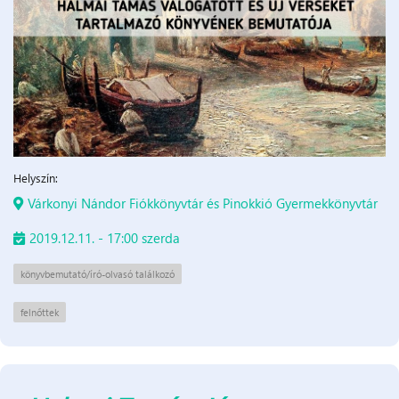
Helyszín:
Várkonyi Nándor Fiókkönyvtár és Pinokkió Gyermekkönyvtár
2019.12.11. - 17:00 szerda
könyvbemutató/író-olvasó találkozó
felnőttek