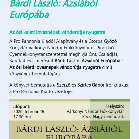
Bárdi László: Ázsiából
Európába
Az ősi keleti lovasnépek vándorútja nyugatra
A Pro Pannonia Kiadói Alapítvány és a Csorba Győző
Könyvtár Várkonyi Nándor Fiókkönyvtár és Pinokkió
Gyermekkönyvtár szeretettel meghívja Önt, Családját,
Barátait és Ismerőseit
Bárdi László: Ázsiából Európába -
Az ősi keleti lovasnépek vándorútja nyugatra
című
könyvének bemutatójára.
A könyvet bemutatja
a Szerző
és
Szirtes Gábor
író, kritikus,
a Pro Pannonia Kiadó vezetője.