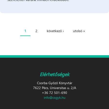
1
2
következő ›
utolsó »
Oldalak
Elérhetőségek
Csorba Győző Könyvtár
7622 Pécs, Universitas u. 2/A
+36 72 501-690
info@csgyk.hu