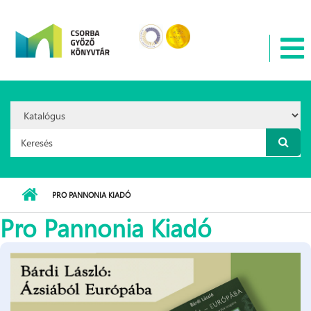
Ugrás a tartalomra
Search
Option:
Keresés űrlap
PRO PANNONIA KIADÓ
Pro Pannonia Kiadó