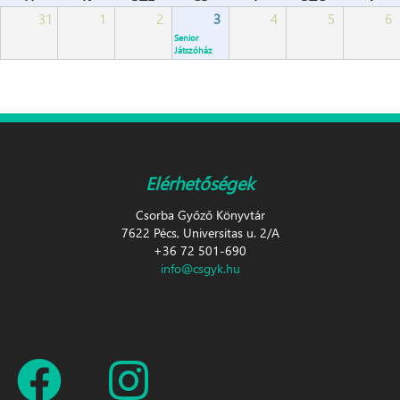
31
1
2
3
4
5
6
Senior
Játszóház
Elérhetőségek
Csorba Győző Könyvtár
7622 Pécs, Universitas u. 2/A
+36 72 501-690
info@csgyk.hu