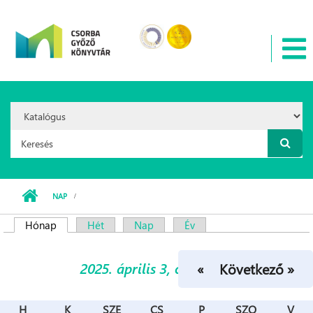
Ugrás a tartalomra
Search
Option:
Keresés űrlap
NAP
Hónap
(aktív fül)
Hét
Nap
Év
Elsődleges fülek
2025. április 3, csütörtök
« Előző
Következő »
H
K
SZE
CS
P
SZO
V