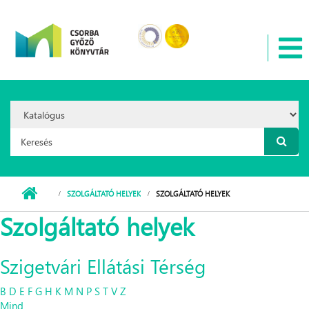
Ugrás a tartalomra
Search
Option:
Keresés űrlap
SZOLGÁLTATÓ HELYEK
SZOLGÁLTATÓ HELYEK
Szolgáltató helyek
Szigetvári Ellátási Térség
B
D
E
F
G
H
K
M
N
P
S
T
V
Z
Mind