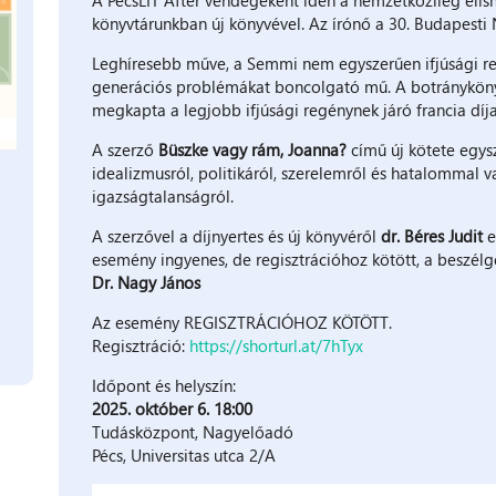
könyvtárunkban új könyvével. Az írónő a 30. Budapesti
Leghíresebb műve, a Semmi nem egyszerűen ifjúsági regé
generációs problémákat boncolgató mű. A botránykönyv
megkapta a legjobb ifjúsági regénynek járó francia díjat 
A szerző
Büszke vagy rám, Joanna?
című új kötete egysz
idealizmusról, politikáról, szerelemről és hatalommal va
igazságtalanságról.
A szerzővel a díjnyertes és új könyvéről
dr. Béres Judit
e
esemény ingyenes, de regisztrációhoz kötött, a beszélge
Dr. Nagy János
Az esemény REGISZTRÁCIÓHOZ KÖTÖTT.
Regisztráció:
https://shorturl.at/7hTyx
Időpont és helyszín:
2025. október 6. 18:00
Tudásközpont, Nagyelőadó
Pécs, Universitas utca 2/A