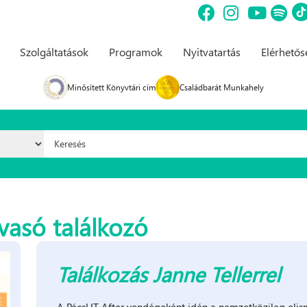
Szolgáltatások
Programok
Nyitvatartás
Elérhető
Minősített Könyvtári cím
Családbarát Munkahely
Keresés űrlap
vasó találkozó
Találkozás Janne Tellerrel
A PécsLIT After vendégeként idén a nemzetközileg elism