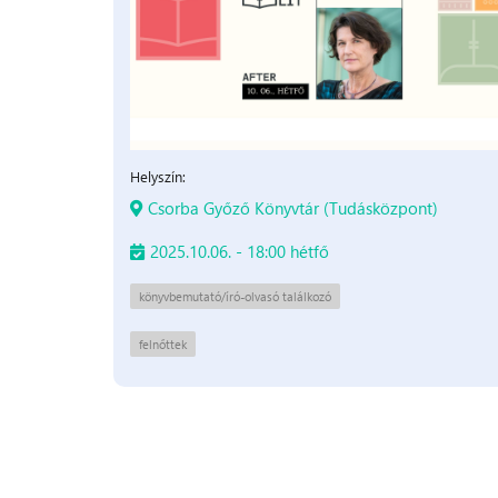
Helyszín:
Csorba Győző Könyvtár (Tudásközpont)
2025.10.06. - 18:00 hétfő
könyvbemutató/író-olvasó találkozó
felnőttek