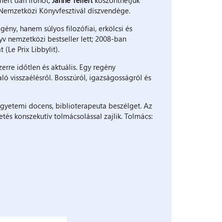
 Nemzetközi Könyvfesztivál díszvendége.
ny, hanem súlyos filozófiai, erkölcsi és
 nemzetközi bestseller lett; 2008-ban
(Le Prix Libbylit).
erre időtlen és aktuális. Egy regény
ló visszaélésről. Bosszúról, igazságosságról és
gyetemi docens, biblioterapeuta beszélget. Az
tés konszekutív tolmácsolással zajlik. Tolmács: