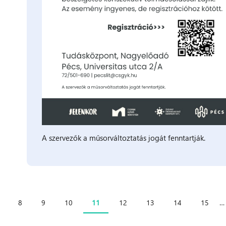
A szervezők a műsorváltoztatás jogát fenntartják.
8
9
10
11
12
13
14
15
…