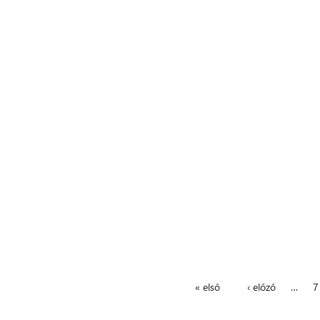
« első
‹ előző
…
7
Oldalak