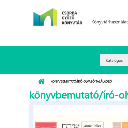
Ugrás a tartalomra
Könyvtárhasználat
Search
Option:
KÖNYVBEMUTATÓ/ÍRÓ-OLVASÓ TALÁLKOZÓ
könyvbemutató/író-ol