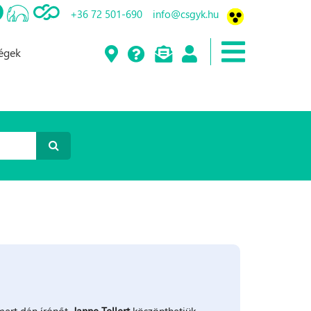
+36 72 501-690
info@csgyk.hu
ségek
ert dán írónőt,
Janne Tellert
köszönthetjük