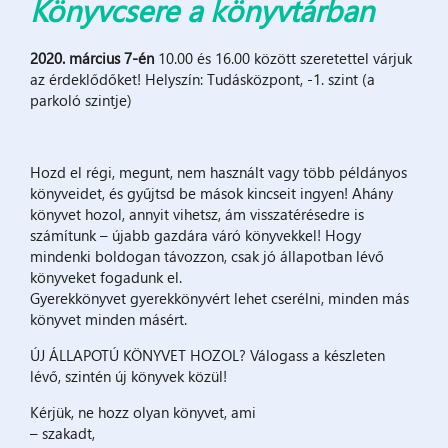
Könyvcsere a könyvtárban
2020. március 7-én
10.00 és 16.00 között szeretettel várjuk
az érdeklődőket! Helyszín: Tudásközpont, -1. szint (a
parkoló szintje)
Hozd el régi, megunt, nem használt vagy több példányos
könyveidet, és gyűjtsd be mások kincseit ingyen! Ahány
könyvet hozol, annyit vihetsz, ám visszatérésedre is
számítunk – újabb gazdára váró könyvekkel! Hogy
mindenki boldogan távozzon, csak jó állapotban lévő
könyveket fogadunk el.
Gyerekkönyvet gyerekkönyvért lehet cserélni, minden más
könyvet minden másért.
ÚJ ÁLLAPOTÚ KÖNYVET HOZOL? Válogass a készleten
lévő, szintén új könyvek közül!
Kérjük, ne hozz olyan könyvet, ami
– szakadt,