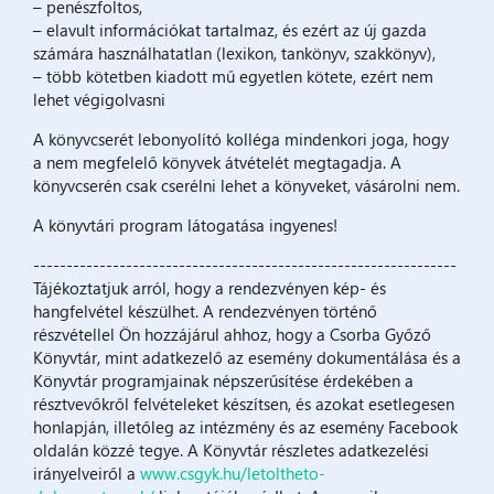
– penészfoltos,
– elavult információkat tartalmaz, és ezért az új gazda
számára használhatatlan (lexikon, tankönyv, szakkönyv),
– több kötetben kiadott mű egyetlen kötete, ezért nem
lehet végigolvasni
A könyvcserét lebonyolító kolléga mindenkori joga, hogy
a nem megfelelő könyvek átvételét megtagadja. A
könyvcserén csak cserélni lehet a könyveket, vásárolni nem.
A könyvtári program látogatása ingyenes!
----------------------------------------------------------------
Tájékoztatjuk arról, hogy a rendezvényen kép- és
hangfelvétel készülhet. A rendezvényen történő
részvétellel Ön hozzájárul ahhoz, hogy a Csorba Győző
Könyvtár, mint adatkezelő az esemény dokumentálása és a
Könyvtár programjainak népszerűsítése érdekében a
résztvevőkről felvételeket készítsen, és azokat esetlegesen
honlapján, illetőleg az intézmény és az esemény Facebook
oldalán közzé tegye. A Könyvtár részletes adatkezelési
irányelveiről a
www.csgyk.hu/letoltheto-