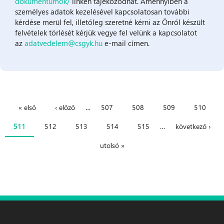
dokumentumok/
linken tájékozódhat. Amennyiben a
személyes adatok kezelésével kapcsolatosan további
kérdése merül fel, illetőleg szeretné kérni az Önről készült
felvételek törlését kérjük vegye fel velünk a kapcsolatot
az
adatvedelem@csgyk.hu
e-mail címen.
« első
‹ előző
…
507
508
509
510
Oldalak
511
512
513
514
515
…
következő ›
utolsó »