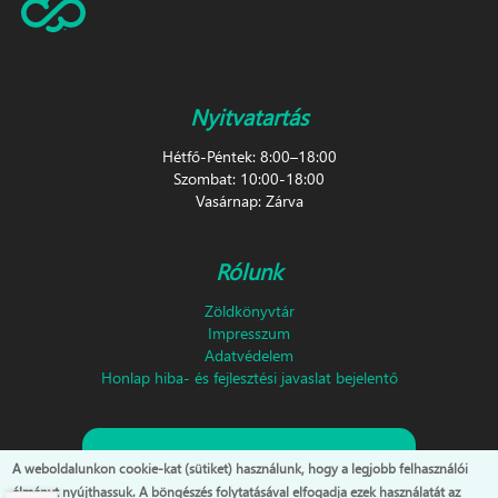
Nyitvatartás
Hétfő-Péntek: 8:00–18:00
Szombat: 10:00-18:00
Vasárnap: Zárva
Rólunk
Zöldkönyvtár
Impresszum
Adatvédelem
Honlap hiba- és fejlesztési javaslat bejelentő
Feliratkozás hírlevélre!
A weboldalunkon cookie-kat (sütiket) használunk, hogy a legjobb felhasználói
élményt nyújthassuk. A böngészés folytatásával elfogadja ezek használatát az