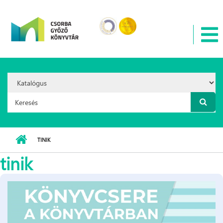
Ugrás a tartalomra
Search
Option:
Keresés űrlap
TINIK
tinik