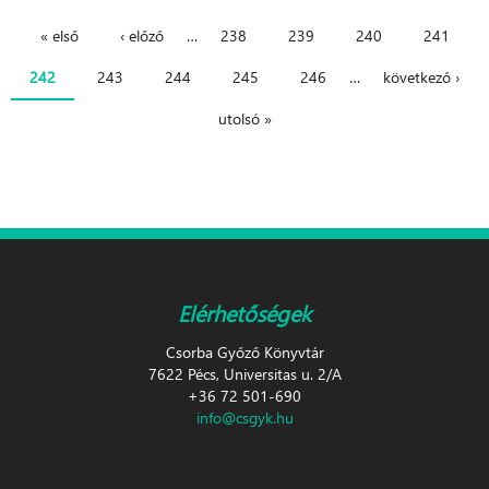
« első
‹ előző
…
238
239
240
241
Oldalak
242
243
244
245
246
…
következő ›
utolsó »
Elérhetőségek
Csorba Győző Könyvtár
7622 Pécs, Universitas u. 2/A
+36 72 501-690
info@csgyk.hu