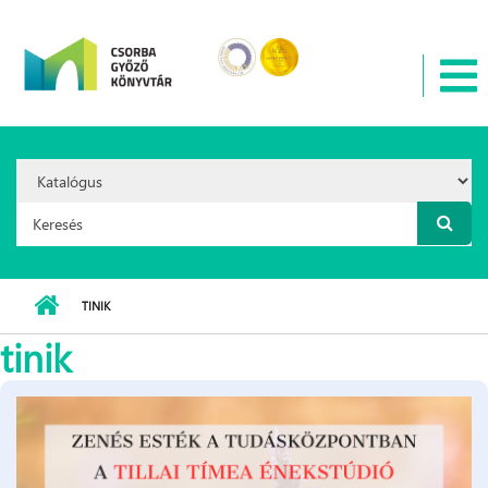
Ugrás a tartalomra
Search
Option:
Keresés űrlap
TINIK
tinik