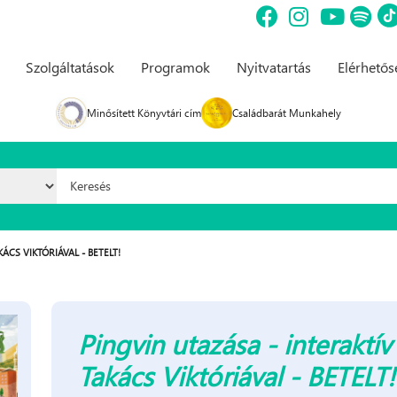
Szolgáltatások
Programok
Nyitvatartás
Elérhető
Minősített Könyvtári cím
Családbarát Munkahely
Keresés űrlap
CS VIKTÓRIÁVAL - BETELT!
Pingvin utazása - interakt
Takács Viktóriával - BETELT!