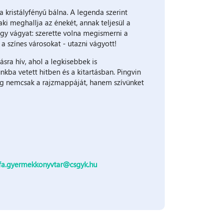
a kristályfényű bálna. A legenda szerint
ki meghallja az énekét, annak teljesül a
agy vágyat: szerette volna megismerni a
 a színes városokat - utazni vágyott!
sra hív, ahol a legkisebbek is
kba vetett hitben és a kitartásban. Pingvin
edig nemcsak a rajzmappáját, hanem szívünket
fa.gyermekkonyvtar@csgyk.hu