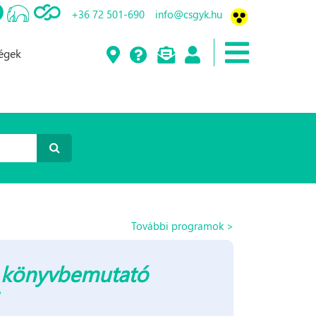
+36 72 501-690
info@csgyk.hu
ségek
További programok >
ív könyvbemutató