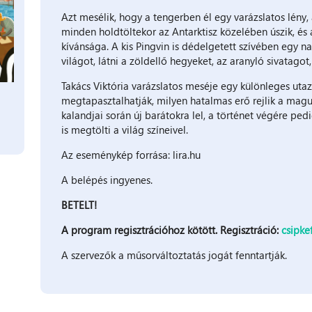
Azt mesélik, hogy a tengerben él egy varázslatos lény, 
minden holdtöltekor az Antarktisz közelében úszik, és a
kívánsága. A kis Pingvin is dédelgetett szívében egy n
világot, látni a zöldellő hegyeket, az aranyló sivatagot,
Takács Viktória varázslatos meséje egy különleges utazá
megtapasztalhatják, milyen hatalmas erő rejlik a magun
kalandjai során új barátokra lel, a történet végére p
is megtölti a világ színeivel.
Az eseménykép forrása: lira.hu
A belépés ingyenes.
BETELT!
A program regisztrációhoz kötött. Regisztráció:
csipke
A szervezők a műsorváltoztatás jogát fenntartják.