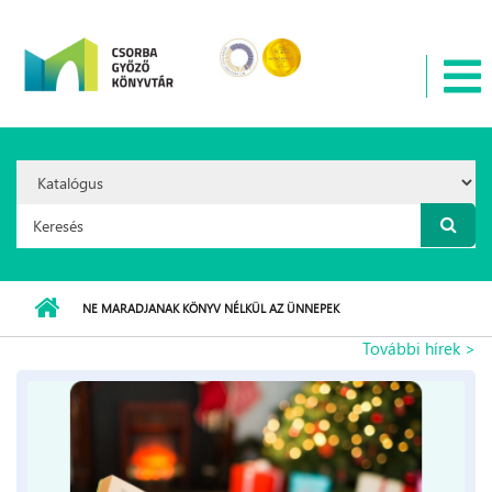
Ugrás a tartalomra
Search
Option:
Keresés űrlap
NE MARADJANAK KÖNYV NÉLKÜL AZ ÜNNEPEK
További hírek >