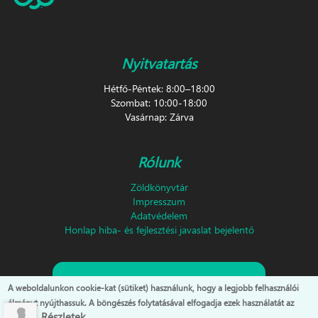
Nyitvatartás
Hétfő-Péntek: 8:00–18:00
Szombat: 10:00-18:00
Vasárnap: Zárva
Rólunk
Zöldkönyvtár
Impresszum
Adatvédelem
Honlap hiba- és fejlesztési javaslat bejelentő
Feliratkozás hírlevélre!
A weboldalunkon cookie-kat (sütiket) használunk, hogy a legjobb felhasználói
élményt nyújthassuk. A böngészés folytatásával elfogadja ezek használatát az
Részletek...
oldalon.