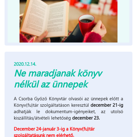
2020.12.14.
Ne maradjanak könyv
nélkül az ünnepek
A Csorba Győző Könyvtár olvasói az ünnepek előtt a
Könyv(fu)tár szolgáltatáson keresztül
december 21-ig
adhatják le dokumentum-igényeiket, az utolsó
kiszállítás/átvételi lehetőség
december 23.
December 24-január 3-ig a Könyv(fu)tár
szolgáltatásunk nem elérhető.