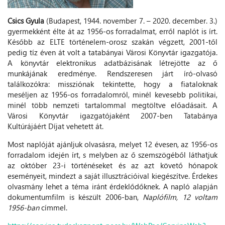
Csics Gyula
(Budapest, 1944. november 7. – 2020. december. 3.)
gyermekként élte át az 1956-os forradalmat, erről naplót is írt.
Később az ELTE történelem-orosz szakán végzett, 2001-től
pedig tíz éven át volt a tatabányai Városi Könyvtár igazgatója.
A könyvtár elektronikus adatbázisának létrejötte az ő
munkájának eredménye. Rendszeresen járt író-olvasó
találkozókra: missziónak tekintette, hogy a fiataloknak
meséljen az 1956-os forradalomról, minél kevesebb politikai,
minél több nemzeti tartalommal megtöltve előadásait. A
Városi Könyvtár igazgatójaként 2007-ben Tatabánya
Kultúrájáért Díjat vehetett át.
Most naplóját ajánljuk olvasásra, melyet 12 évesen, az 1956-os
forradalom idején írt, s melyben az ő szemszögéből láthatjuk
az október 23-i történéseket és az azt követő hónapok
eseményeit, mindezt a saját illusztrációival kiegészítve. Érdekes
olvasmány lehet a téma iránt érdeklődőknek. A napló alapján
dokumentumfilm is készült 2006-ban,
Naplófilm, 12 voltam
1956-ban
címmel.