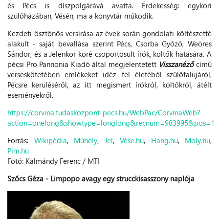
és Pécs is díszpolgárává avatta. Érdekesség: egykori
szülőházában, Vésén, ma a könyvtár működik.
Kezdeti ösztönös versírása az évek során gondolati költészetté
alakult - saját bevallása szerint Pécs, Csorba Győző, Weöres
Sándor, és a Jelenkor köré csoportosult írók, költők hatására. A
pécsi Pro Pannonia Kiadó által megjelentetett
Visszanéző
című
verseskötetében emlékeket idéz fel életéből szülőfalujáról,
Pécsre kerüléséről, az itt megismert írókról, költőkről, átélt
eseményekről.
https://corvina.tudaskozpont-pecs.hu/WebPac/CorvinaWeb?
action=onelong&showtype=longlong&recnum=983995&pos=1
Forrás:
Wikipédia
,
Műhely
,
Jel
,
Vése.hu
,
Hang.hu
,
Moly.hu
,
Pim.hu
Fotó: Kálmándy Ferenc / MTI
Szőcs Géza - Limpopo avagy egy strucckisasszony naplója