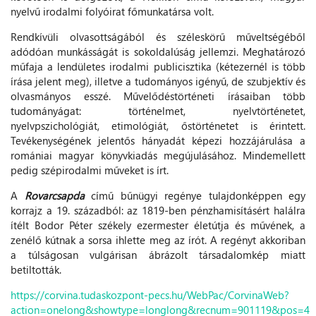
nyelvű irodalmi folyóirat főmunkatársa volt.
Rendkívüli olvasottságából és széleskörű műveltségéből
adódóan munkásságát is sokoldalúság jellemzi. Meghatározó
műfaja a lendületes irodalmi publicisztika (kétezernél is több
írása jelent meg), illetve a tudományos igényű, de szubjektív és
olvasmányos esszé. Művelődéstörténeti írásaiban több
tudományágat: történelmet, nyelvtörténetet,
nyelvpszichológiát, etimológiát, őstörténetet is érintett.
Tevékenységének jelentős hányadát képezi hozzájárulása a
romániai magyar könyvkiadás megújulásához. Mindemellett
pedig szépirodalmi műveket is írt.
A
Rovarcsapda
című bűnügyi regénye tulajdonképpen egy
korrajz a 19. századból: az 1819-ben pénzhamisításért halálra
ítélt Bodor Péter székely ezermester életútja és művének, a
zenélő kútnak a sorsa ihlette meg az írót. A regényt akkoriban
a túlságosan vulgárisan ábrázolt társadalomkép miatt
betiltották.
https://corvina.tudaskozpont-pecs.hu/WebPac/CorvinaWeb?
action=onelong&showtype=longlong&recnum=901119&pos=4