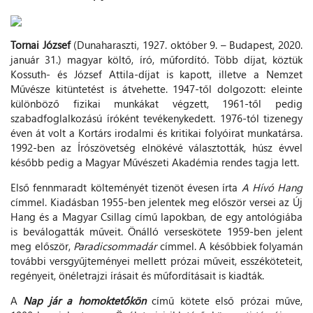
Tornai József
(Dunaharaszti, 1927. október 9. – Budapest, 2020.
január 31.) magyar költő, író, műfordító. Több díjat, köztük
Kossuth- és József Attila-díjat is kapott, illetve a Nemzet
Művésze kitüntetést is átvehette. 1947-től dolgozott: eleinte
különböző fizikai munkákat végzett, 1961-től pedig
szabadfoglalkozású íróként tevékenykedett. 1976-tól tizenegy
éven át volt a Kortárs irodalmi és kritikai folyóirat munkatársa.
1992-ben az Írószövetség elnökévé választották, húsz évvel
később pedig a Magyar Művészeti Akadémia rendes tagja lett.
Első fennmaradt költeményét tizenöt évesen írta
A Hívó Hang
címmel. Kiadásban 1955-ben jelentek meg először versei az Új
Hang és a Magyar Csillag című lapokban, de egy antológiába
is beválogatták műveit. Önálló verseskötete 1959-ben jelent
meg először,
Paradicsommadár
címmel. A későbbiek folyamán
további versgyűjteményei mellett prózai műveit, esszéköteteit,
regényeit, önéletrajzi írásait és műfordításait is kiadták.
A
Nap jár a homoktetőkön
című kötete első prózai műve,