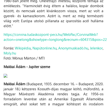
1980-ban jelent meg. Önéletrajzi ihletésű, központi témája az
emlékezés. "Harminckét évig éltem a halálos, kopár dombok
között, és nemcsak azért kívánkozom vissza, mert az volt a
gyerek- és kamaszkorom. Azért is, mert az még természeti
világ volt: Európa utolsó pillanata az iparosítás acél hulláma
előtt."
https://corvina.tudaskozpont-pecs.hu/WebPac/CorvinaWeb?
action=onelong&showtype=longlong&recnum=604315&pos=22
Forrás:
Wikipédia
,
Napútonline.hu
,
Anonymuskiadó.hu
,
Jelenkor
,
Moly.hu
Fotó: Mónus Márton / MTI
Makkai Ádám - Jupiter szeme
Makkai Ádám
(Budapest, 1935. december 16. – Budapest, 2020.
január 18.) kétszeres Kossuth-díjas magyar költő, műfordító, a
Magyar Művészeti Akadémia rendes tagja. Az 1956-os
forradalom leverése után az Amerikai Egyesült Államokba
emigrált, ahol sokat tett a magyar költészet és irodalom