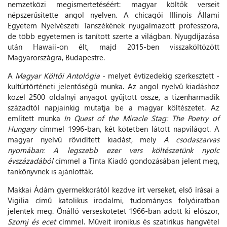
nemzetközi megismertetéséért: magyar költők verseit
népszerűsítette angol nyelven. A chicagói Illinois Állami
Egyetem Nyelvészeti Tanszékének nyugalmazott professzora,
de több egyetemen is tanított szerte a világban. Nyugdíjazása
után Hawaii-on élt, majd 2015-ben visszaköltözött
Magyarországra, Budapestre.
A
Magyar Költői Antológia
- melyet évtizedekig szerkesztett -
kultúrtörténeti jelentőségű munka. Az angol nyelvű kiadáshoz
közel 2500 oldalnyi anyagot gyűjtött össze, a tizenharmadik
századtól napjainkig mutatja be a magyar költészetet. Az
említett munka
In Quest of the Miracle Stag: The Poetry of
Hungary
címmel 1996-ban, két kötetben látott napvilágot. A
magyar nyelvű rövidített kiadást, mely
A csodaszarvas
nyomában: A legszebb ezer vers költészetünk nyolc
évszázadából
címmel a Tinta Kiadó gondozásában jelent meg,
tankönyvnek is ajánlották.
Makkai Ádám gyermekkorától kezdve írt verseket, első írásai a
Vigilia című katolikus irodalmi, tudományos folyóiratban
jelentek meg. Önálló verseskötetet 1966-ban adott ki először,
Szomj és ecet
címmel. Műveit ironikus és szatirikus hangvétel