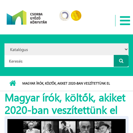
Ugrás a tartalomra
Search
Option:
Keresés űrlap
MAGYAR ÍRÓK, KÖLTŐK, AKIKET 2020-BAN VESZÍTETTÜNK EL
Magyar írók, költők, akiket
2020-ban veszítettünk el