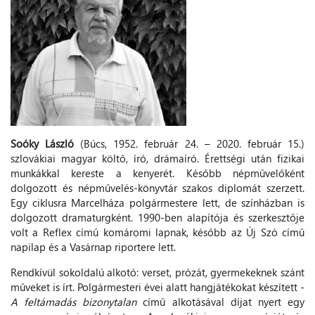
Soóky László
(Búcs, 1952. február 24. – 2020. február 15.)
szlovákiai magyar költő, író, drámaíró. Érettségi után fizikai
munkákkal kereste a kenyerét. Később népművelőként
dolgozott és népművelés-könyvtár szakos diplomát szerzett.
Egy ciklusra Marcelháza polgármestere lett, de színházban is
dolgozott dramaturgként. 1990-ben alapítója és szerkesztője
volt a Reflex című komáromi lapnak, később az Új Szó című
napilap és a Vasárnap riportere lett.
Rendkívül sokoldalú alkotó: verset, prózát, gyermekeknek szánt
műveket is írt. Polgármesteri évei alatt hangjátékokat készített -
A feltámadás bizonytalan
című alkotásával díjat nyert egy