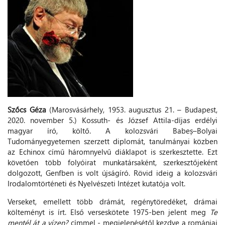
Szőcs Géza
(Marosvásárhely, 1953. augusztus 21. – Budapest,
2020. november 5.) Kossuth- és József Attila-díjas erdélyi
magyar író, költő. A kolozsvári Babeș–Bolyai
Tudományegyetemen szerzett diplomát, tanulmányai közben
az Echinox című háromnyelvű diáklapot is szerkesztette. Ezt
követően több folyóirat munkatársaként, szerkesztőjeként
dolgozott, Genfben is volt újságíró. Rövid ideig a kolozsvári
Irodalomtörténeti és Nyelvészeti Intézet kutatója volt.
Verseket, emellett több drámát, regénytöredéket, drámai
költeményt is írt. Első verseskötete 1975-ben jelent meg
Te
mentél át a vízen?
címmel - megjelenésétől kezdve a romániai