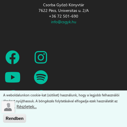
Csorba Győző Könyvtár
7622 Pécs, Universitas u. 2/A
+36 72 501-690
info@csgyk.hu
A weboldalunkon cookie-kat (sütiket) használunk, hogy a legjobb felhasználói
élményt nyújthassuk. A böngészés folytatásával elfogadja ezek használatát az
Részletek...
oldalon.
Rendben