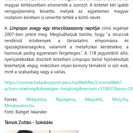
magyar költészetben elismerték a szerzőt. A kötetet két újabb
versgyűjtemény követte, melyek az egyetemes magyar
irodalom körében is ismertté tették a költő nevét.
A
Limpopo avagy egy strucckisasszony naplója
című regénye
2007-ben jelent meg. Megtudhatjuk belőle, hogy “a struccok
rendkívül érzékenyek a társadalmi elnyomásra és
igazságtalanságokra, valamint a metafizikai kérdésekre, a
humoruk pedig egyenesen fergeteges.” A 118 jegyzetből álló,
nyelvjátékokkal díszített kötetben Limpopo belső fejlődésútját
kísérhetjük végig, miközben olyan komoly témákról is szó esik,
mint a szabadság vagy a vallás.
https://corvina.tudaskozpont-pecs.hu/WebPac/CorvinaWeb?
action=onelong&showtype=longlong&recnum=510657&pos=29
Forrás:
Wikipédia
,
Papageno
,
Magvető
,
Moly.hu
,
Mmalexikon.hu
Fotó: Bahget Iskander
Tárnok Zoltán - Szédülés