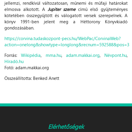
jellemzi, rendkívül változatosan, műnemi és műfaji határokat
elmosva alkotott. A
Jupiter szeme
című első gyűjteményes
kötetében összegyűjtött és válogatott versek szerepelnek. A
könyv 1991-ben jelent meg a Héttorony Könyvkiadó
gondozásában.
https://corvina.tudaskozpont-pecs.hu/WebPac/CorvinaWeb?
action=onelong&showtype=longlong&recnum=592588&pos=3
Forrás:
Wikipédia
,
mma.hu
,
adam.makkai.org
,
Névpont.hu
,
Híradó.hu
Fotó: adam.makkai.org
Összeállította: Benked Anett
Elérhetőségek