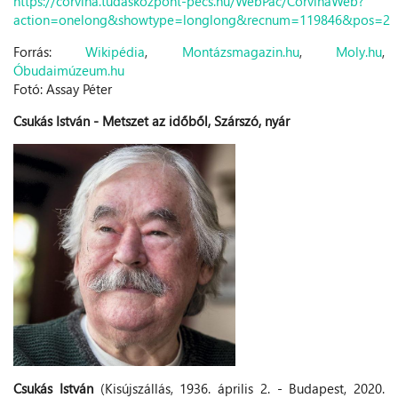
https://corvina.tudaskozpont-pecs.hu/WebPac/CorvinaWeb?
action=onelong&showtype=longlong&recnum=119846&pos=2
Forrás:
Wikipédia
,
Montázsmagazin.hu
,
Moly.hu
,
Óbudaimúzeum.hu
Fotó: Assay Péter
Csukás István - Metszet az időből, Szárszó, nyár
Csukás István
(Kisújszállás, 1936. április 2. - Budapest, 2020.