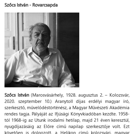
Szőcs István - Rovarcsapda
Szőcs István
(Marosvásárhely, 1928. augusztus 2. – Kolozsvár,
2020. szeptember 10.) Aranytoll díjas erdélyi magyar író,
szerkesztő, művelődéstörténész, a Magyar Művészeti Akadémia
rendes tagja. Pályáját az Ifjúsági Könyvkiadóban kezdte. 1958-
tól 1968-ig az Utunk irodalmi hetilap, majd 21 éven keresztül,
nyugdíjazásáig az Előre című napilap szerkesztője volt. Ezt
követően is dolgozott, a Helikon című kolozsvári, magyar