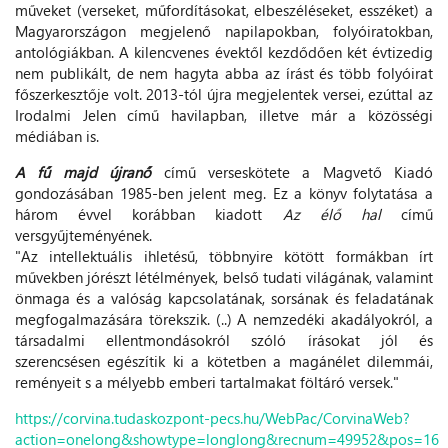
műveket (verseket, műfordításokat, elbeszéléseket, esszéket) a
Magyarországon megjelenő napilapokban, folyóiratokban,
antológiákban. A kilencvenes évektől kezdődően két évtizedig
nem publikált, de nem hagyta abba az írást és több folyóirat
főszerkesztője volt. 2013-tól újra megjelentek versei, ezúttal az
Irodalmi Jelen című havilapban, illetve már a közösségi
médiában is.
A fű majd újranő
című verseskötete a Magvető Kiadó
gondozásában 1985-ben jelent meg. Ez a könyv folytatása a
három évvel korábban kiadott
Az élő hal
című
versgyűjteményének.
"Az intellektuális ihletésű, többnyire kötött formákban írt
művekben jórészt létélmények, belső tudati világának, valamint
önmaga és a valóság kapcsolatának, sorsának és feladatának
megfogalmazására törekszik. (..) A nemzedéki akadályokról, a
társadalmi ellentmondásokról szóló írásokat jól és
szerencsésen egészítik ki a kötetben a magánélet dilemmái,
reményeit s a mélyebb emberi tartalmakat föltáró versek."
https://corvina.tudaskozpont-pecs.hu/WebPac/CorvinaWeb?
action=onelong&showtype=longlong&recnum=49952&pos=16