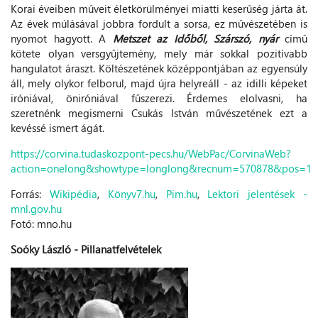
Korai éveiben műveit életkörülményei miatti keserűség járta át.
Az évek múlásával jobbra fordult a sorsa, ez művészetében is
nyomot hagyott. A
Metszet az Időből, Szárszó, nyár
című
kötete olyan versgyűjtemény, mely már sokkal pozitívabb
hangulatot áraszt. Költészetének középpontjában az egyensúly
áll, mely olykor felborul, majd újra helyreáll - az idilli képeket
iróniával, öniróniával fűszerezi. Érdemes elolvasni, ha
szeretnénk megismerni Csukás István művészetének ezt a
kevéssé ismert ágát.
https://corvina.tudaskozpont-pecs.hu/WebPac/CorvinaWeb?
action=onelong&showtype=longlong&recnum=570878&pos=1
Forrás:
Wikipédia
,
Könyv7.hu
,
Pim.hu
,
Lektori jelentések -
mnl.gov.hu
Fotó: mno.hu
Soóky László - Pillanatfelvételek