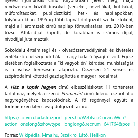
rendszeresen közölt írásokat (verseket, novellákat, kritikákat,
műfordításokat, publicisztikát) heti- és napilapokban,
folyóiratokban. 1995-ig több lapnál dolgozott szerkesztőként,
majd a Háromszék című napilap főmunkatársa lett. 2010-ben
József Attila-díjat kapott, de korábban is számos díjjal,
nívódíjjal jutalmazták.
Sokoldalú értelmiségi és - olvasószenvedélyének és kivételes
emlékezőtehetségének hála - nagy tudású újságíró volt. Egész
életében foglalkoztatta a "ki vagyok én" kérdése, munkásságát
is a válasz keresésére alapozta. Összesen 51 verses és
szépirodalmi kötettel gazdagította a magyar irodalmat.
A
Ház a kopár hegyen
című elbeszéléskötet 11 történetet
tartalmaz, melyek a szerző
Promenád
című, kilenc részből álló
nagyregényéhez kapcsolódnak. A fő regénnyel együtt a
történeteken kilenc évig dolgozott az író.
https://corvina.tudaskozpont-pecs.hu/WebPac/CorvinaWeb?
action=onelong&showtype=longlong&recnum=641764&pos=1
Forrás:
Wikipédia
,
Mma.hu
,
3szék.ro
,
Látó
,
Helikon