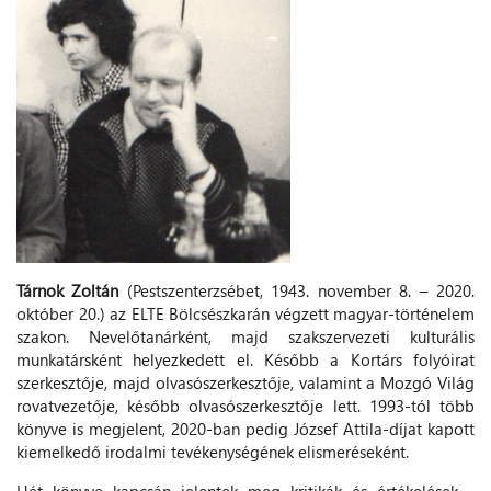
Tárnok Zoltán
(Pestszenterzsébet, 1943. november 8. – 2020.
október 20.) az ELTE Bölcsészkarán végzett magyar-történelem
szakon. Nevelőtanárként, majd szakszervezeti kulturális
munkatársként helyezkedett el. Később a Kortárs folyóirat
szerkesztője, majd olvasószerkesztője, valamint a Mozgó Világ
rovatvezetője, később olvasószerkesztője lett. 1993-tól több
könyve is megjelent, 2020-ban pedig József Attila-díjat kapott
kiemelkedő irodalmi tevékenységének elismeréseként.
Hét könyve kapcsán jelentek meg kritikák és értékelések -