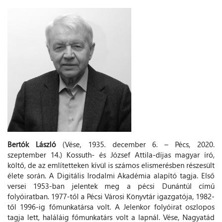
Bertók László
(Vése, 1935. december 6. – Pécs, 2020.
szeptember 14.) Kossuth- és József Attila-díjas magyar író,
költő, de az említetteken kívül is számos elismerésben részesült
élete során. A Digitális Irodalmi Akadémia alapító tagja. Első
versei 1953-ban jelentek meg a pécsi Dunántúl című
folyóiratban. 1977-től a Pécsi Városi Könyvtár igazgatója, 1982-
től 1996-ig főmunkatársa volt. A Jelenkor folyóirat oszlopos
tagja lett, haláláig főmunkatárs volt a lapnál. Vése, Nagyatád