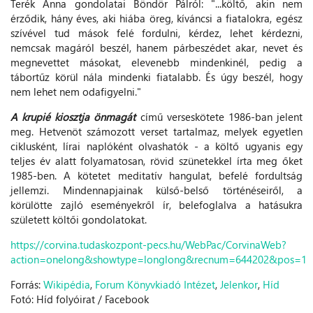
Terék Anna gondolatai Böndör Pálról: "...költő, akin nem
érződik, hány éves, aki hiába öreg, kíváncsi a fiatalokra, egész
szívével tud mások felé fordulni, kérdez, lehet kérdezni,
nemcsak magáról beszél, hanem párbeszédet akar, nevet és
megnevettet másokat, elevenebb mindenkinél, pedig a
tábortűz körül nála mindenki fiatalabb. És úgy beszél, hogy
nem lehet nem odafigyelni."
A krupié kiosztja önmagát
című verseskötete 1986-ban jelent
meg. Hetvenöt számozott verset tartalmaz, melyek egyetlen
ciklusként, lírai naplóként olvashatók - a költő ugyanis egy
teljes év alatt folyamatosan, rövid szünetekkel írta meg őket
1985-ben. A kötetet meditatív hangulat, befelé fordultság
jellemzi. Mindennapjainak külső-belső történéseiről, a
körülötte zajló eseményekről ír, belefoglalva a hatásukra
született költői gondolatokat.
https://corvina.tudaskozpont-pecs.hu/WebPac/CorvinaWeb?
action=onelong&showtype=longlong&recnum=644202&pos=1
Forrás:
Wikipédia
,
Forum Könyvkiadó Intézet
,
Jelenkor
,
Híd
Fotó: Híd folyóirat / Facebook