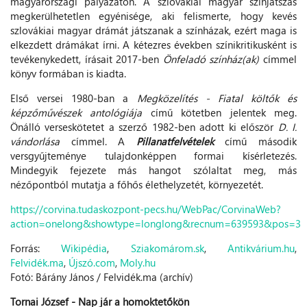
magyarországi pályázaton. A szlovákiai magyar színjátszás
megkerülhetetlen egyénisége, aki felismerte, hogy kevés
szlovákiai magyar drámát játszanak a színházak, ezért maga is
elkezdett drámákat írni. A kétezres években színikritikusként is
tevékenykedett, írásait 2017-ben
Önfeladó színház(ak)
címmel
könyv formában is kiadta.
Első versei 1980-ban a
Megközelítés - Fiatal költők és
képzőművészek antológiája
című kötetben jelentek meg.
Önálló verseskötetet a szerző 1982-ben adott ki először
D. I.
vándorlása
címmel. A
Pillanatfelvételek
című második
versgyűjteménye tulajdonképpen formai kísérletezés.
Mindegyik fejezete más hangot szólaltat meg, más
nézőpontból mutatja a főhős élethelyzetét, környezetét.
https://corvina.tudaskozpont-pecs.hu/WebPac/CorvinaWeb?
action=onelong&showtype=longlong&recnum=639593&pos=3
Forrás:
Wikipédia
,
Sziakomárom.sk
,
Antikvárium.hu
,
Felvidék.ma
,
Újszó.com
,
Moly.hu
Fotó: Bárány János / Felvidék.ma (archív)
Tornai József - Nap jár a homoktetőkön