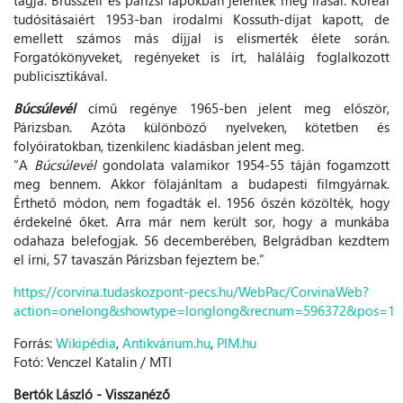
tudósításaiért 1953-ban irodalmi Kossuth-díjat kapott, de
emellett számos más díjjal is elismerték élete során.
Forgatókönyveket, regényeket is írt, haláláig foglalkozott
publicisztikával.
Búcsúlevél
című regénye 1965-ben jelent meg először,
Párizsban. Azóta különböző nyelveken, kötetben és
folyóiratokban, tizenkilenc kiadásban jelent meg.
“A
Búcsúlevél
gondolata valamikor 1954-55 táján fogamzott
meg bennem. Akkor fölajánltam a budapesti filmgyárnak.
Érthető módon, nem fogadták el. 1956 őszén közölték, hogy
érdekelné őket. Arra már nem került sor, hogy a munkába
odahaza belefogjak. 56 decemberében, Belgrádban kezdtem
el írni, 57 tavaszán Párizsban fejeztem be.”
https://corvina.tudaskozpont-pecs.hu/WebPac/CorvinaWeb?
action=onelong&showtype=longlong&recnum=596372&pos=1
Forrás:
Wikipédia
,
Antikvárium.hu
,
PIM.hu
Fotó: Venczel Katalin / MTI
Bertók László - Visszanéző