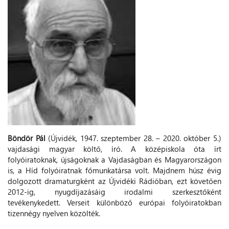
Böndör Pál
(Újvidék, 1947. szeptember 28. – 2020. október 5.)
vajdasági magyar költő, író. A középiskola óta írt
folyóiratoknak, újságoknak a Vajdaságban és Magyarországon
is, a Híd folyóiratnak főmunkatársa volt. Majdnem húsz évig
dolgozott dramaturgként az Újvidéki Rádióban, ezt követően
2012-ig, nyugdíjazásáig irodalmi szerkesztőként
tevékenykedett. Verseit különböző európai folyóiratokban
tizennégy nyelven közölték.