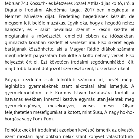
február 24.) Kossuth- és kétszeres József Attila-díjas költő, író, a
Digitális Irodalmi Akadémia tagja. 2017-ben megkapta a
Nemzet Művésze díjat. Eredetileg hegedűsnek készült, de
mégsem lett belőle muzsikus. Egyik oka, hogy a hegedű nehéz
hangszer, és - saját bevallása szerint - későn kezdte el
megtanulni a művészetét, emellett ebben az időszakban,
gimnazista korában kezdett el verseket írni. Első sikerét egyik
barátjának köszönhette, aki a Magyar Rádió diákok számára
meghirdetett pályázatára beküldte a költő néhány versét. Első
helyezést ért el. Ezt követően irodalmi segédmunkákból élt,
majd több lapnál dolgozott szerkesztőként, főszerkesztőként.
Pályája kezdetén csak felnőttek számára írt, nevét mégis
leginkább gyermekeknek szánt alkotásai által ismerjük. A
gyermekirodalom felé Kormos István biztatására fordult a
hatvanas években, innentől kezdve egymás után jelentek meg
gyermekregényei, mesekönyvei, verses meséi. Olyan
felejthetetlen mesefigurákat alkotott, mint Süsü, A nagy ho-ho-
horgász vagy Pom-Pom.
Felnőtteknek írt irodalmát azonban kevésbé ismerik az olvasók,
ezért mostani ajánlónkban nekik szánt könyvet választottunk.