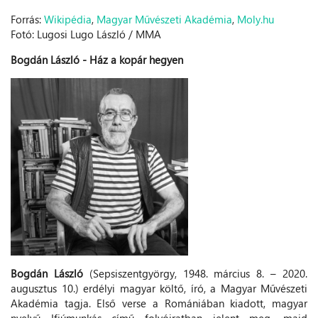
Forrás:
Wikipédia
,
Magyar Művészeti Akadémia
,
Moly.hu
Fotó: Lugosi Lugo László / MMA
Bogdán László - Ház a kopár hegyen
Bogdán László
(Sepsiszentgyörgy, 1948. március 8. – 2020.
augusztus 10.) erdélyi magyar költő, író, a Magyar Művészeti
Akadémia tagja. Első verse a Romániában kiadott, magyar
nyelvű Ifjúmunkás című folyóiratban jelent meg, majd