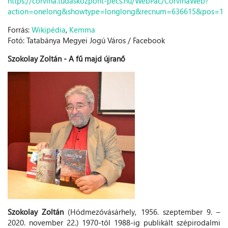
https://corvina.tudaskozpont-pecs.hu/WebPac/CorvinaWeb?
action=onelong&showtype=longlong&recnum=636615&pos=1
Forrás:
Wikipédia
,
Kemma
Fotó: Tatabánya Megyei Jogú Város / Facebook
Szokolay Zoltán - A fű majd újranő
Szokolay Zoltán
(Hódmezővásárhely, 1956. szeptember 9. –
2020. november 22.) 1970-től 1988-ig publikált szépirodalmi