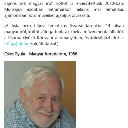
Sajnos sok magyar írót, költőt is elveszítettünk 2020-ban.
Munkájuk azonban hátramaradt nekünk, mai tematikus
ajánlónkban az ő műveiket ajánljuk olvasásra.
(A lista nem teljes. Tematikus összeállításunkba 14 olyan
magyar írót, költőt válogattunk, akiknek a művei megtalálhatók
a Csorba Győző Könyvtár állományában, és kölcsönözhetők a
Könyv(fu)tár
szolgáltatással.)
Csics Gyula - Magyar forradalom, 1956