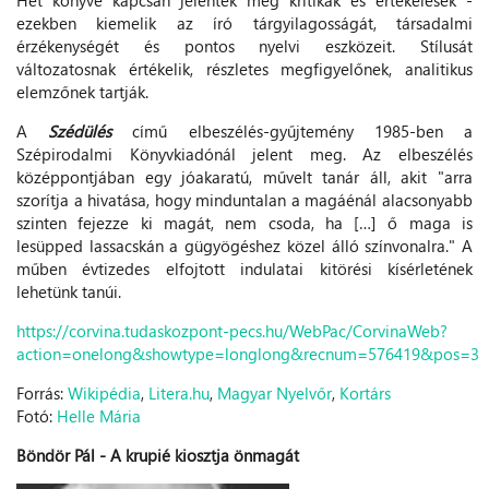
ezekben kiemelik az író tárgyilagosságát, társadalmi
érzékenységét és pontos nyelvi eszközeit. Stílusát
változatosnak értékelik, részletes megfigyelőnek, analitikus
elemzőnek tartják.
A
Szédülés
című elbeszélés-gyűjtemény 1985-ben a
Szépirodalmi Könyvkiadónál jelent meg. Az elbeszélés
középpontjában egy jóakaratú, művelt tanár áll, akit "arra
szorítja a hivatása, hogy minduntalan a magáénál alacsonyabb
szinten fejezze ki magát, nem csoda, ha […] ő maga is
lesüpped lassacskán a gügyögéshez közel álló színvonalra." A
műben évtizedes elfojtott indulatai kitörési kísérletének
lehetünk tanúi.
https://corvina.tudaskozpont-pecs.hu/WebPac/CorvinaWeb?
action=onelong&showtype=longlong&recnum=576419&pos=3
Forrás:
Wikipédia
,
Litera.hu
,
Magyar Nyelvőr
,
Kortárs
Fotó:
Helle Mária
Böndör Pál - A krupié kiosztja önmagát