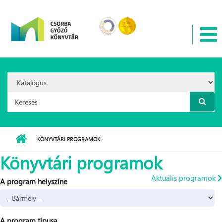
Ugrás a tartalomra
Search
Option:
Keresés űrlap
KÖNYVTÁRI PROGRAMOK
Könyvtári programok
Aktuális programok
A program helyszíne
A program típusa