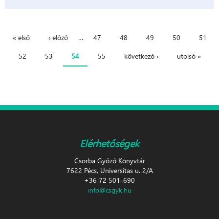
« első
‹ előző
…
47
48
49
50
51
Oldalak
52
53
54
55
következő ›
utolsó »
Elérhetőségek
Csorba Győző Könyvtár
7622 Pécs, Universitas u. 2/A
+36 72 501-690
info@csgyk.hu