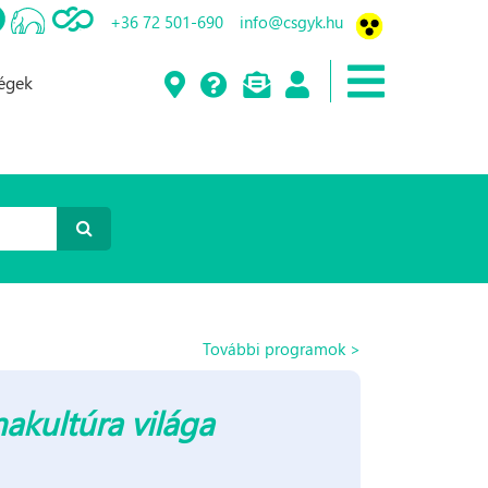
+36 72 501-690
info@csgyk.hu
ségek
További programok >
akultúra világa