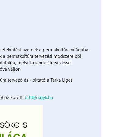
etekintést nyernek a permakultúra világába.
k a permakultúra tervezési módszereiből,
olatokra, melyek gondos tervezéssel
óvá váljon.
ra tervező és - oktató a Tarka Liget
óhoz kötött:
bitt@csgyk.hu