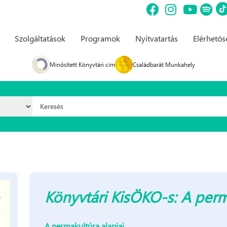
Szolgáltatások
Programok
Nyitvatartás
Elérhető
Minősített Könyvtári cím
Családbarát Munkahely
Keresés űrlap
Könyvtári KisÖKO-s: A perm
A permakultúra alapjai