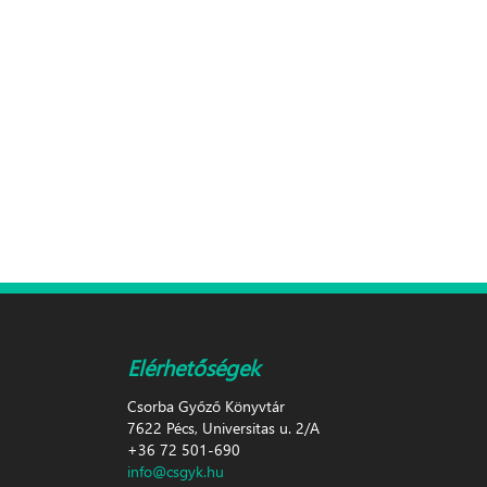
Elérhetőségek
Csorba Győző Könyvtár
7622 Pécs, Universitas u. 2/A
+36 72 501-690
info@csgyk.hu