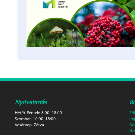
Nyitvatartás
R
Hétfő-Péntek: 8:00–18:00
Zö
Szombat: 10:00-18:00
Im
Vasárnap: Zárva
Ad
Hon