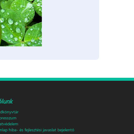
ólunk
ldkönyvtár
presszum
atvédelem
lap hiba- és fejlesztési javaslat bejelentő