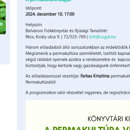
Időpont:
2024. december 10. 17:00
Helyszín:
Belvárosi Fiókkönyvtár és Ifjúsági Tanulótér
Pécs, Király utca 9. | 72/525-769 |
bitt@csgyk.hu
Három előadásból álló sorozatunkban az érdeklődők b
Megismerik a permakultúra szemléletét, ízelítőt kapna
végül rálátást nyernek azokra a rendszerekre és kapcs
biztosítják, hogy kertünk vagy gazdaságunk önfenntart
Az előadássorozat vezetője:
Farkas Krisztina
permakultú
Permakultúrától
A programokon való részvétel ingyenes, de regisztráci