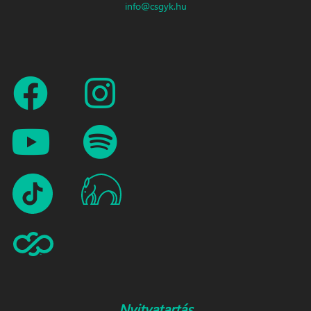
info@csgyk.hu
Nyitvatartás