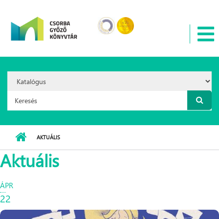
Ugrás a tartalomra
Search
Option:
Keresés űrlap
AKTUÁLIS
Aktuális
ÁPR
22