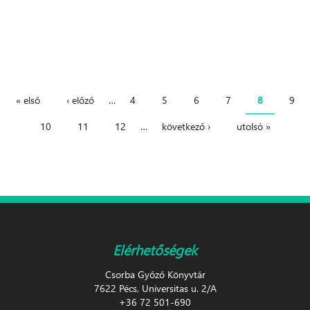
Oldalak
« első
‹ előző
…
4
5
6
7
8
9
10
11
12
…
következő ›
utolsó »
Elérhetőségek
Csorba Győző Könyvtár
7622 Pécs, Universitas u. 2/A
+36 72 501-690