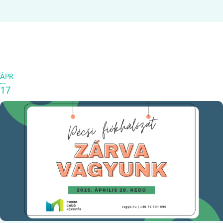
ÁPR
17