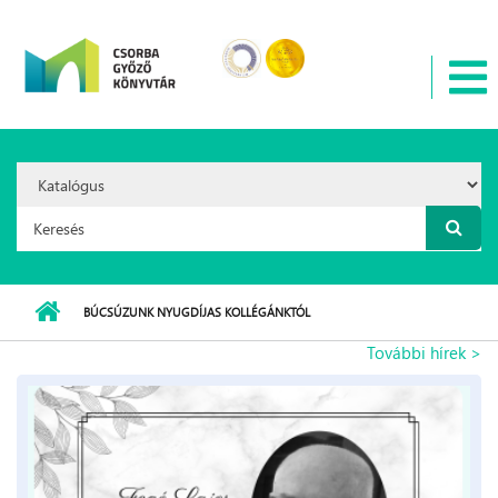
Ugrás a tartalomra
Search
Option:
Keresés űrlap
BÚCSÚZUNK NYUGDÍJAS KOLLÉGÁNKTÓL
További hírek >