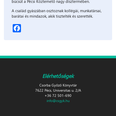
búcsút a Pécsi Köztemető nagy dísztermében.
A család gyászában osztoznak kollégái, munkatársai,
barátai és mindazok, akik tisztelték és szerették.
Facebook
Elérhetőségek
Csorba Győző Könyvtár
7622 Pécs, Universitas u. 2/A
+36 72 501-690
info@csgyk.hu