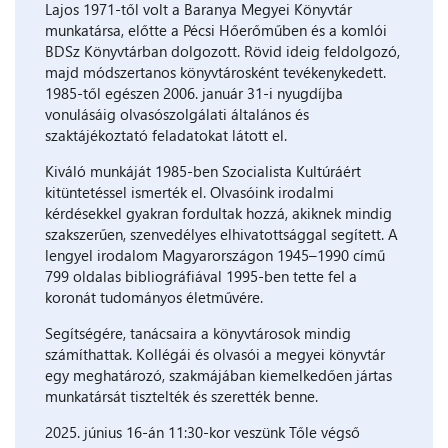
Lajos 1971-től volt a Baranya Megyei Könyvtár
munkatársa, előtte a Pécsi Hőerőműben és a komlói
BDSz Könyvtárban dolgozott. Rövid ideig feldolgozó,
majd módszertanos könyvtárosként tevékenykedett.
1985-től egészen 2006. január 31-i nyugdíjba
vonulásáig olvasószolgálati általános és
szaktájékoztató feladatokat látott el.
Kiváló munkáját 1985-ben Szocialista Kultúráért
kitüntetéssel ismerték el. Olvasóink irodalmi
kérdésekkel gyakran fordultak hozzá, akiknek mindig
szakszerűen, szenvedélyes elhivatottsággal segített. A
lengyel irodalom Magyarországon 1945–1990 című
799 oldalas bibliográfiával 1995-ben tette fel a
koronát tudományos életművére.
Segítségére, tanácsaira a könyvtárosok mindig
számíthattak. Kollégái és olvasói a megyei könyvtár
egy meghatározó, szakmájában kiemelkedően jártas
munkatársát tisztelték és szerették benne.
2025. június 16-án 11:30-kor veszünk Tőle végső