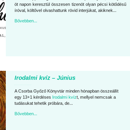
öt napon keresztül összesen tizenöt olyan pécsi kötődésű
íróval, költővel olvashattunk rövid interjúkat, akiknek...
Bővebben...
Irodalmi kvíz – Június
A Csorba Győző Könyvtár minden hónapban összeállít
egy 13+1 kérdéses
Irodalmi kvíz
t, mellyel nemcsak a
tudásukat tehetik próbára, de...
Bővebben...