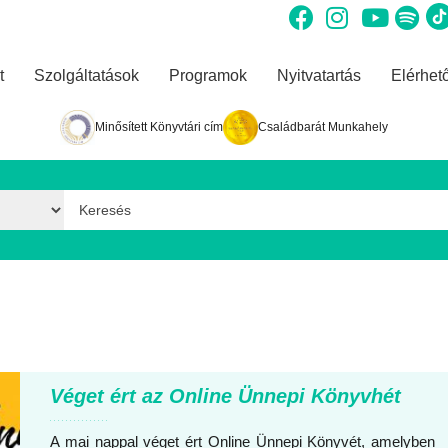
t
Szolgáltatások
Programok
Nyitvatartás
Elérhet
Minősített Könyvtári cím
Családbarát Munkahely
Keresés űrlap
Véget ért az Online Ünnepi Könyvhét
A mai nappal véget ért Online Ünnepi Könyvét, amelyben