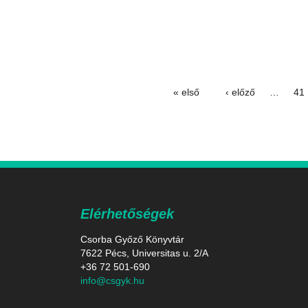
« első
‹ előző
…
41
Oldalak
Elérhetőségek
Csorba Győző Könyvtár
7622 Pécs, Universitas u. 2/A
+36 72 501-690
info@csgyk.hu