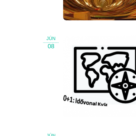
JÚN
08
JÚN