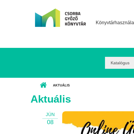
Ugrás a tartalomra
Könyvtárhasznála
Search
Option:
AKTUÁLIS
Aktuális
JÚN
08