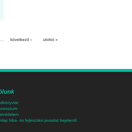
…
következő ›
utolsó »
ólunk
ldkönyvtár
presszum
atvédelem
lap hiba- és fejlesztési javaslat bejelentő