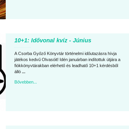
10+1: Idővonal kvíz - Június
A Csorba Győző Könyvtár történelmi időutazásra hívja
játékos kedvű Olvasóit! Idén januárban indítottuk útjára a
fiókkönyvtárakban elérhető és leadhatő 10+1 kérdésből
álló
...
Bővebben...