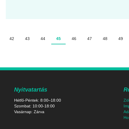
42
43
44
45
46
47
48
49
Nyitvatartás
R
Hétfő-Péntek: 8:00–18:00
Zö
Szombat: 10:00-18:00
Im
Vasárnap: Zárva
Ad
Hon