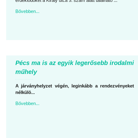
érdeklődőket a Király utca 9. szám alatt található ...
Bővebben...
Pécs ma is az egyik legerősebb irodalmi
műhely
A járványhelyzet v
é
g
é
n, leginkább
a rendezv
é
nyeket
n
é
lkül
ö
...
Bővebben...