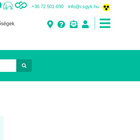
+36 72 501-690
info@csgyk.hu
őségek