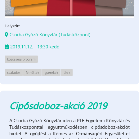
Helyszín:
Csorba Győző Könyvtár (Tudásközpont)
2019.11.12. - 13:30 kedd
közösségi program
családok
felnőttek
gyerekek
tinik
Cipősdoboz-akció 2019
A Csorba Győző Könyvtár idén a PTE Egyetemi Könyvtár és
Tudásközponttal együttműködésben cipősdoboz-akciót
hirdet. A gyűjtést a Kémes az Ormánságért Egyesülettel