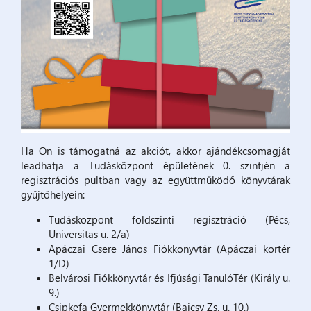
Ha Ön is támogatná az akciót, akkor ajándékcsomagját
leadhatja a Tudásközpont épületének 0. szintjén a
regisztrációs pultban vagy az együttműködő könyvtárak
gyűjtőhelyein:
Tudásközpont földszinti regisztráció (Pécs,
Universitas u. 2/a)
Apáczai Csere János Fiókkönyvtár (Apáczai körtér
1/D)
Belvárosi Fiókkönyvtár és Ifjúsági TanulóTér (Király u.
9.)
Csipkefa Gyermekkönyvtár (Bajcsy Zs. u. 10.)