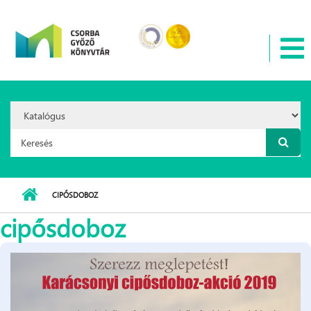
Ugrás a tartalomra
Search
Option:
Keresés űrlap
CIPŐSDOBOZ
cipősdoboz