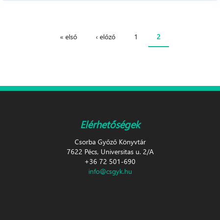
« első
‹ előző
1
2
Oldalak
Elérhetőségek
Csorba Győző Könyvtár
7622 Pécs, Universitas u. 2/A
+36 72 501-690
info@csgyk.hu