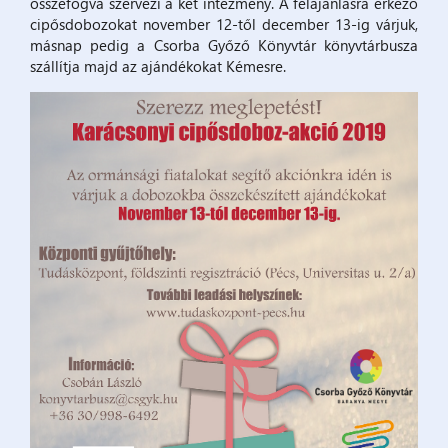
összefogva szervezi a két intézmény. A felajánlásra érkező
cipősdobozokat november 12-től december 13-ig várjuk,
másnap pedig a Csorba Győző Könyvtár könyvtárbusza
szállítja majd az ajándékokat Kémesre.