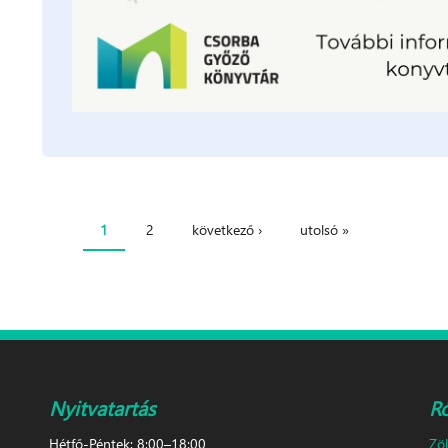
1
2
következő ›
utolsó »
Nyitvatartás
R
Hétfő-Péntek: 8:00–18:00
Zö