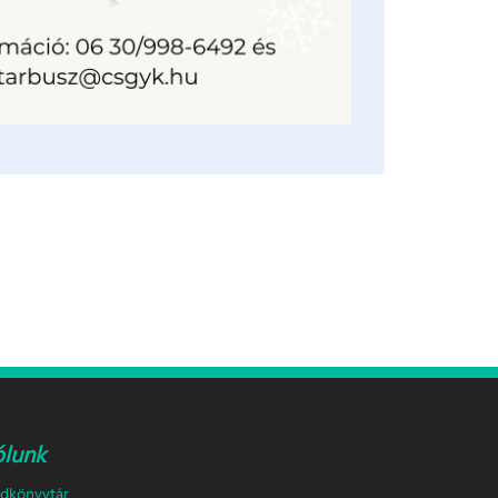
ólunk
ldkönyvtár