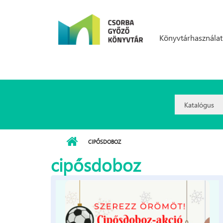
Ugrás a tartalomra
Könyvtárhasználat
Search
Option:
CIPŐSDOBOZ
cipősdoboz