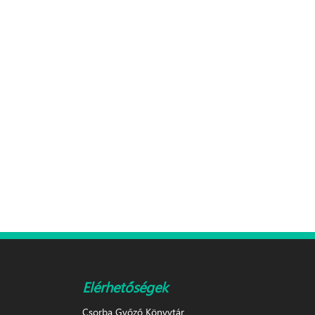
Oldalak
Elérhetőségek
Csorba Győző Könyvtár