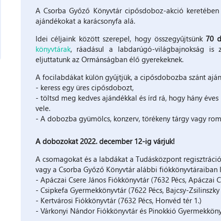
A Csorba Győző Könyvtár cipősdoboz-akció keretében 
ajándékokat a karácsonyfa alá.
Idei céljaink között szerepel, hogy összegyűjtsünk
70 d
könyvtárak
, ráadásul a labdarúgó-világbajnokság is z
eljuttatunk az Ormánságban élő gyerekeknek.
A focilabdákat külön gyűjtjük, a cipősdobozba szánt aján
- keress egy üres cipősdobozt,
- töltsd meg kedves ajándékkal és írd rá, hogy hány éves 
vele.
- A dobozba gyümölcs, konzerv, törékeny tárgy vagy roml
A dobozokat 2022. december 12-ig várjuk!
A csomagokat és a labdákat a Tudásközpont regisztrációs 
vagy a Csorba Győző Könyvtár alábbi fiókkönyvtáraiban l
- Apáczai Csere János Fiókkönyvtár (7632 Pécs, Apáczai C
- Csipkefa Gyermekkönyvtár (7622 Pécs, Bajcsy-Zsilinszky 
- Kertvárosi Fiókkönyvtár (7632 Pécs, Honvéd tér 1.)
- Várkonyi Nándor Fiókkönyvtár és Pinokkió Gyermekkönyv