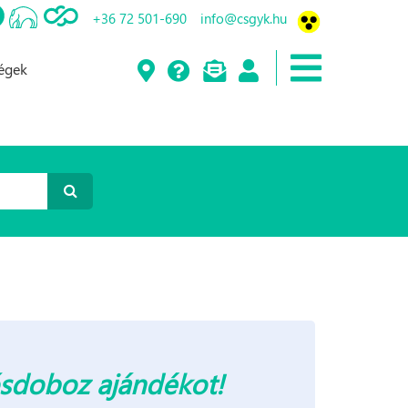
+36 72 501-690
info@csgyk.hu
ségek
ősdoboz ajándékot!