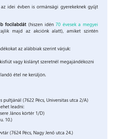
az idei évben is ormánsági gyerekeknek gyűjt
b focilabdát
(hiszen idén
70 évesek a megyei
ajlik majd az akciónk alatt), amiket szintén
dékokat az alábbiak szerint várjuk:
kisfiút vagy kislányt szeretnél megajándékozni
andó étel ne kerüljön.
pultjánál (7622 Pécs, Universitas utca 2/A)
ehet leadni:
sere János körtér 1/D)
u. 10.)
tár (7624 Pécs, Nagy Jenő utca 24.)