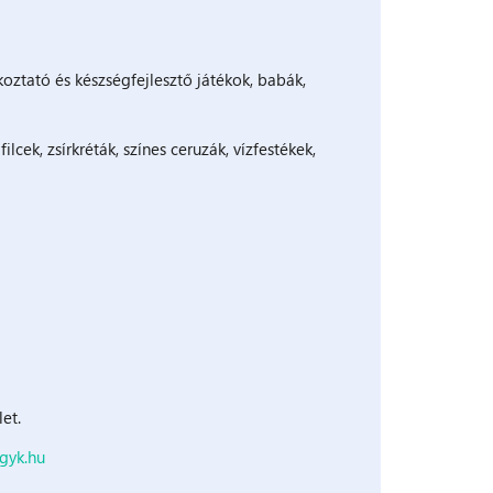
lkoztató és készségfejlesztő játékok, babák,
filcek, zsírkréták, színes ceruzák, vízfestékek,
let.
gyk.hu