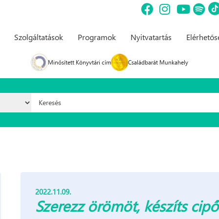
Szolgáltatások
Programok
Nyitvatartás
Elérhető
Minősített Könyvtári cím
Családbarát Munkahely
Keresés űrlap
2022.11.09.
Szerezz örömöt, készíts cip