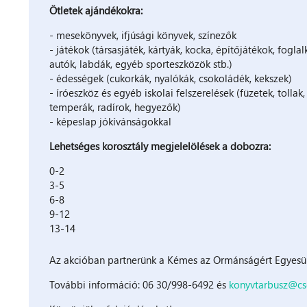
Ötletek ajándékokra:
- mesekönyvek, ifjúsági könyvek, színezők
- játékok (társasjáték, kártyák, kocka, építőjátékok, fogla
autók, labdák, egyéb sporteszközök stb.)
- édességek (cukorkák, nyalókák, csokoládék, kekszek)
- íróeszköz és egyéb iskolai felszerelések (füzetek, tollak, 
temperák, radírok, hegyezők)
- képeslap jókívánságokkal
Lehetséges korosztály megjelelölések a dobozra:
0-2
3-5
6-8
9-12
13-14
Az akcióban partnerünk a Kémes az Ormánságért Egyesü
További információ: 06 30/998-6492 és
konyvtarbusz@cs