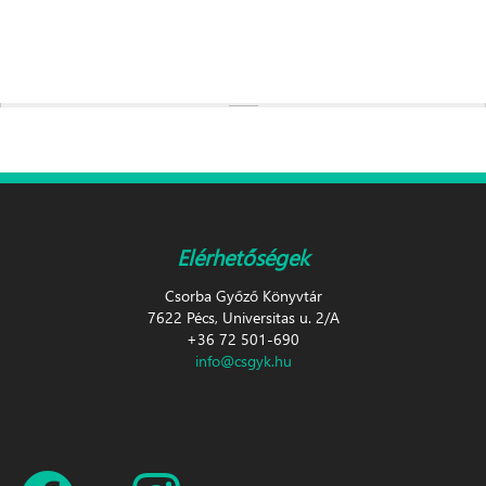
Elérhetőségek
Csorba Győző Könyvtár
7622 Pécs, Universitas u. 2/A
+36 72 501-690
info@csgyk.hu