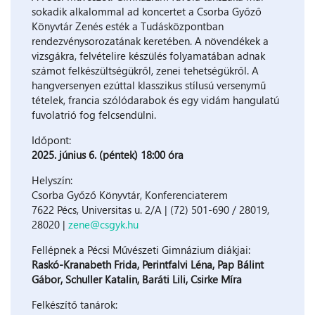
sokadik alkalommal ad koncertet a Csorba Győző
Könyvtár Zenés esték a Tudásközpontban
rendezvénysorozatának keretében. A növendékek a
vizsgákra, felvételire készülés folyamatában adnak
számot felkészültségükről, zenei tehetségükről. A
hangversenyen ezúttal klasszikus stílusú versenymű
tételek, francia szólódarabok és egy vidám hangulatú
fuvolatrió fog felcsendülni.
Időpont:
2025. június 6. (péntek) 18:00 óra
Helyszín:
Csorba Győző Könyvtár, Konferenciaterem
7622 Pécs, Universitas u. 2/A | (72) 501-690 / 28019,
28020 |
zene@csgyk.hu
Fellépnek a Pécsi Művészeti Gimnázium diákjai:
Raskó-Kranabeth Frida, Perintfalvi Léna, Pap Bálint
Gábor, Schuller Katalin, Baráti Lili, Csirke Míra
Felkészítő tanárok: