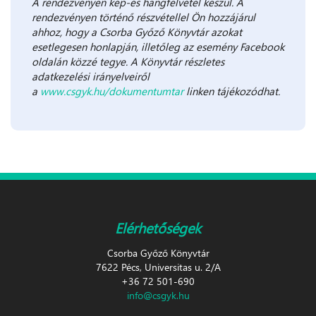
A rendezvényen kép-és hangfelvétel készül. A
rendezvényen történő részvétellel Ön hozzájárul
ahhoz, hogy a Csorba Győző Könyvtár azokat
esetlegesen honlapján, illetőleg az esemény Facebook
oldalán közzé tegye. A Könyvtár részletes
adatkezelési irányelveiről
a
www.csgyk.hu/dokumentumtar
linken tájékozódhat.
Elérhetőségek
Csorba Győző Könyvtár
7622 Pécs, Universitas u. 2/A
+36 72 501-690
info@csgyk.hu