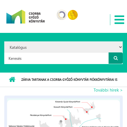
Ugrás a tartalomra
Search
Option:
Keresés űrlap
ZÁRVA TARTANAK A CSORBA GYŐZŐ KÖNYVTÁR FIÓKKÖNYVTÁRAI IS
További hírek >