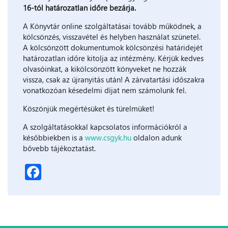
16-tól határozatlan időre bezárja.
A Könyvtár online szolgáltatásai tovább működnek, a
kölcsönzés, visszavétel és helyben használat szünetel.
A kölcsönzött dokumentumok kölcsönzési határidejét
határozatlan időre kitolja az intézmény. Kérjük kedves
olvasóinkat, a kikölcsönzött könyveket ne hozzák
vissza, csak az újranyitás után! A zárvatartási időszakra
vonatkozóan késedelmi díjat nem számolunk fel.
Köszönjük megértésüket és türelmüket!
A szolgáltatásokkal kapcsolatos információkról a
későbbiekben is a
www.csgyk.hu
oldalon adunk
bővebb tájékoztatást.
Facebook