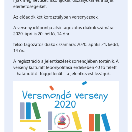
írják meg nevüket, iskolájukat, osztályukat és a saját
elérhetőségeiket.
Az előadók két korosztályban versenyeznek.
A verseny időpontja alsó tagozatos diákok számára:
2020. április 20. hétfő, 14 óra
felső tagozatos diákok számára: 2020. április 21. kedd,
14 óra
A regisztráció a jelentkezések sorrendjében történik. A
verseny kulturált lebonyolítása érdekében 40 fő felett
– határidőtől függetlenül – a jelentkezést lezárjuk.