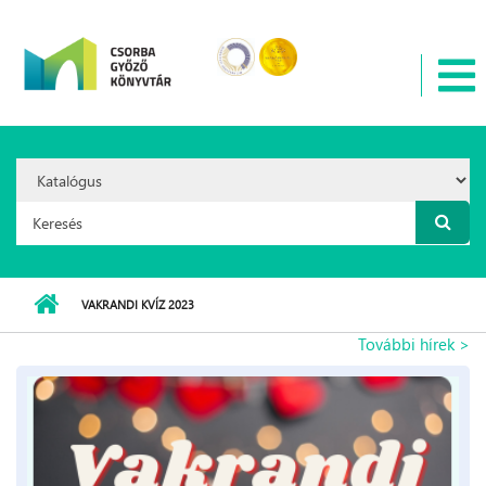
Ugrás a tartalomra
Search
Option:
Keresés űrlap
VAKRANDI KVÍZ 2023
További hírek >