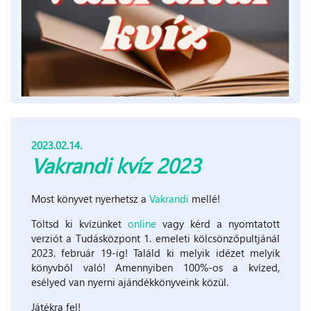
2023.02.14.
Vakrandi kvíz 2023
Most könyvet nyerhetsz a
Vakrandi
mellé!
Töltsd ki kvízünket
online
vagy kérd a nyomtatott
verziót a Tudásközpont 1. emeleti kölcsönzőpultjánál
2023. február 19-ig! Találd ki melyik idézet melyik
könyvből való! Amennyiben 100%-os a kvízed,
esélyed van nyerni ajándékkönyveink közül.
Játékra fel!