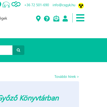
+36 72 501-690
info@csgyk.hu
ségek
További hírek >
Győző Könyvtárban