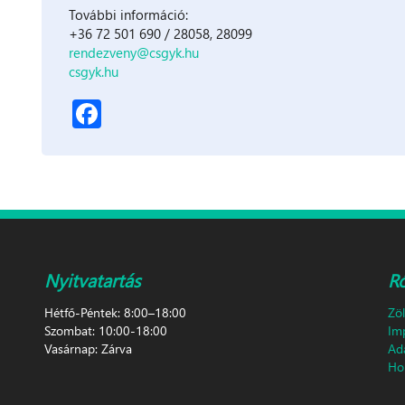
További információ:
+36 72 501 690 / 28058, 28099
rendezveny@csgyk.hu
csgyk.hu
Facebook
Nyitvatartás
R
Hétfő-Péntek: 8:00–18:00
Zö
Szombat: 10:00-18:00
Im
Vasárnap: Zárva
Ad
Hon