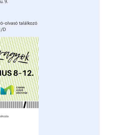
u. 9.
ó-olvasó találkozó
 1/D