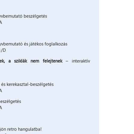
yvbemutató beszélgetés
/A
vbemutató és játékos foglalkozás
 1/D
ek, a sziklák nem felejtenek
– interaktív
és kerekasztal-beszélgetés
/A
eszélgetés
/A
ljön retro hangulatba!