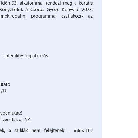
 idén 93. alkalommal rendezi meg a kortárs
önyvhetet. A Csorba Győző Könyvtár 2023.
mekirodalmi programmal csatlakozik az
– interaktív foglalkozás
utató
 1/D
nyvbemutató
versitas u. 2/A
ek, a sziklák nem felejtenek
– interaktív