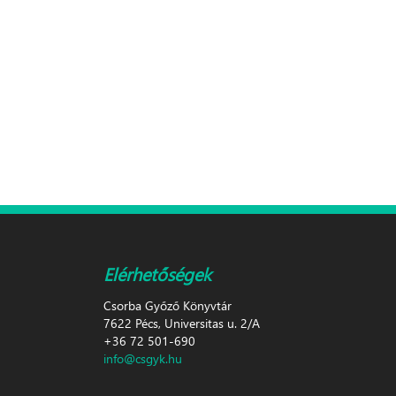
Elérhetőségek
Csorba Győző Könyvtár
7622 Pécs, Universitas u. 2/A
+36 72 501-690
info@csgyk.hu