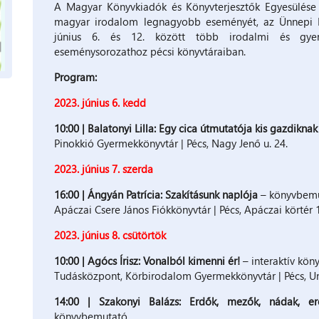
A Magyar Könyvkiadók és Könyvterjesztők Egyesülése
magyar irodalom legnagyobb eseményét, az Ünnepi K
június 6. és 12. között több irodalmi és gyer
eseménysorozathoz pécsi könyvtáraiban.
Program:
2023. június 6. kedd
10:00 | Balatonyi Lilla: Egy ​cica útmutatója kis gazdiknak
Pinokkió Gyermekkönyvtár | Pécs, Nagy Jenő u. 24.
2023. június 7. szerda
16:00 | Ángyán Patrícia: Szakításunk naplója
– könyvbem
Apáczai Csere János Fiókkönyvtár | Pécs, Apáczai körtér
2023. június 8. csütörtök
10:00 | Agócs Írisz: Vonalból kimenni ér!
– interaktív kö
Tudásközpont, Körbirodalom Gyermekkönyvtár | Pécs, Uni
14:00 | Szakonyi Balázs: Erdők, ​mezők, nádak, er
könyvbemutató