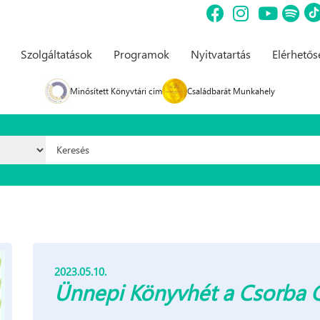
Szolgáltatások
Programok
Nyitvatartás
Elérhető
Minősített Könyvtári cím
Családbarát Munkahely
Keresés űrlap
2023.05.10.
Ünnepi Könyvhét a Csorba 