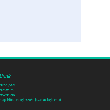
ólunk
ldkönyvtár
presszum
atvédelem
lap hiba- és fejlesztési javaslat bejelentő