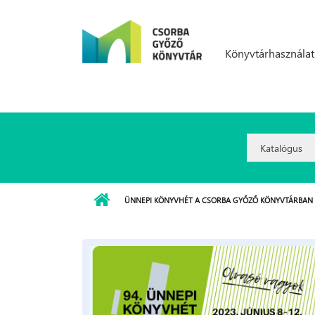
Ugrás a tartalomra
Könyvtárhasználat
Search
Option:
ÜNNEPI KÖNYVHÉT A CSORBA GYŐZŐ KÖNYVTÁRBAN