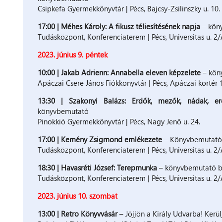
Csipkefa Gyermekkönyvtár | Pécs, Bajcsy-Zsilinszky u. 10.
17:00 | Méhes Károly: A fikusz téliesítésének napja
– kön
Tudásközpont, Konferenciaterem | Pécs, Universitas u. 2
2023. június 9. péntek
10:00 | Jakab Adrienn: Annabella eleven képzelete
– köny
Apáczai Csere János Fiókkönyvtár | Pécs, Apáczai körtér
13:30 | Szakonyi Balázs: Erdők, ​mezők, nádak, er
könyvbemutató
Pinokkió Gyermekkönyvtár | Pécs, Nagy Jenő u. 24.
17:00 | Kemény Zsigmond emlékezete
– Könyvbemutató 
Tudásközpont, Konferenciaterem | Pécs, Universitas u. 2
18:30 | Havasréti József: Terepmunka
– könyvbemutató b
Tudásközpont, Konferenciaterem | Pécs, Universitas u. 2
2023. június 10. szombat
13:00 | Retro Könyvvásár
– Jöjjön a Király Udvarba! Kerü