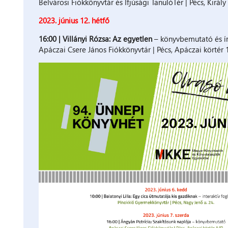
Belvárosi Fiókkönyvtár és Ifjúsági TanulóTér | Pécs, Király 
2023. június 12. hétfő
16:00 | Villányi Rózsa: Az egyetlen
– könyvbemutató és ír
Apáczai Csere János Fiókkönyvtár | Pécs, Apáczai körtér