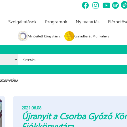
Szolgáltatások
Programok
Nyitvatartás
Elérhető
Minősített Könyvtári cím
Családbarát Munkahely
Keresés űrlap
ÓKKÖNYVTÁRA
2021.06.08.
Újranyit a Csorba Győző Kö
Fiókkönyvtára