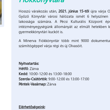
Hosszú várakozás után,
2021. június 15-től
újra várja O
Győző Könyvtár városi hálózata ismét 6 helyszínen n
lakossága számára. A Pécsi Kulturális Központ épü
intézményegységünk állományát az elmúlt hetekben kol
gyermekkönyvtári kuckót is.
A Minerva Fiókkönyvtár több mint 9000 dokumentumm
számítógéppel várja régi és új Olvasóit.
Nyitvatartás:
Hétfő
: Zárva
Kedd
: 10:00-12:00 és 13:00-18:00
Szerda-Csütörtök
: 9:00-12:00 és 13:00-17:00
Péntek-Vasárnap:
Zárva
Elérhetőségeink
: