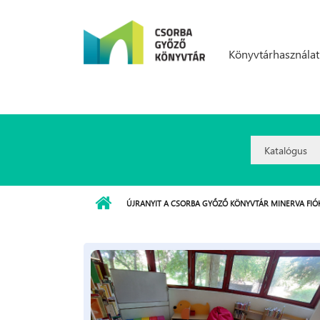
Ugrás a tartalomra
Könyvtárhasználat
Search
Option:
ÚJRANYIT A CSORBA GYŐZŐ KÖNYVTÁR MINERVA FI