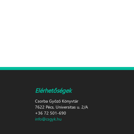
Elérhetőségek
Csorba Győző Könyvtár
7622 Pécs, Universitas u. 2/A
+36 72 501-690
info@csgyk.hu