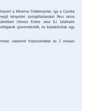
lvasóit a Minerva Fiókkönyvtár, így a Csorba
yújt könyvtári szolgáltatásokat Pécs város
letében (Veress Endre utca 6.) található
légáink újrarendezték, és kialakítottak egy
al, valamint folyóiratokkal és 2 olvasói