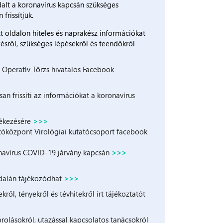
dalt a koronavírus kapcsán szükséges
frissítjük.
t oldalon hiteles és naprakész információkat
zésről, szükséges lépésekről és teendőkről
s Operatív Törzs hivatalos Facebook
n frissíti az információkat a koronavírus
fékezésére
>>>
óközpont Virológiai kutatócsoport facebook
onavírus COVID-19 járvány kapcsán
>>>
oldalán tájékozódhat
>>>
ől, tényekről és tévhitekről írt tájékoztatót
rolásokról, utazással kapcsolatos tanácsokról