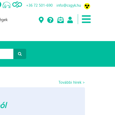
+36 72 501-690
info@csgyk.hu
ségek
További hírek >
ól