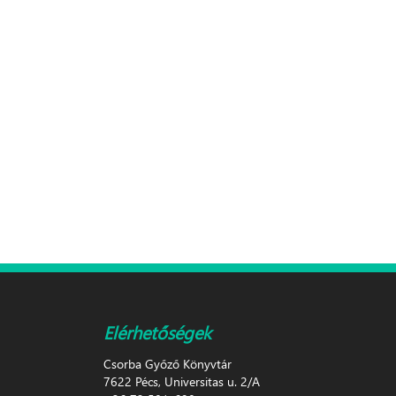
Elérhetőségek
Csorba Győző Könyvtár
7622 Pécs, Universitas u. 2/A