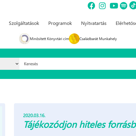
Szolgáltatások
Programok
Nyitvatartás
Elérhető
Minősített Könyvtári cím
Családbarát Munkahely
Keresés űrlap
2020.03.16.
Tájékozódjon hiteles forrásb