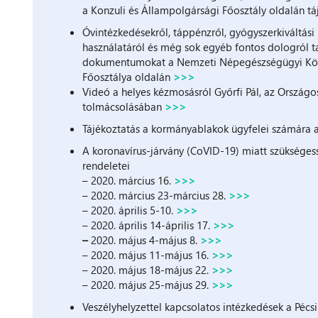
a Konzuli és Állampolgársági Főosztály oldalán 
Óvintézkedésekről, táppénzről, gyógyszerkiváltási
használatáról és még sok egyéb fontos dologról ta
dokumentumokat a Nemzeti Népegészségügyi Közpo
Főosztálya oldalán
>>>
Videó a helyes kézmosásról Győrfi Pál, az Ország
tolmácsolásában
>>>
Tájékoztatás a kormányablakok ügyfelei számára 
A koronavírus-járvány (CoVID-19) miatt szükségess
rendeletei
– 2020. március 16.
>>>
– 2020. március 23-március 28.
>>>
– 2020. április 5-10.
>>>
– 2020. április 14-április 17.
>>>
–
2020. május 4-május 8.
>>>
– 2020. május 11-május 16.
>>>
– 2020. május 18-május 22.
>>>
– 2020. május 25-május 29.
>>>
Veszélyhelyzettel kapcsolatos intézkedések a Pé