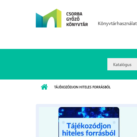
Ugrás a tartalomra
Könyvtárhasználat
Search
Option:
TÁJÉKOZÓDJON HITELES FORRÁSBÓL