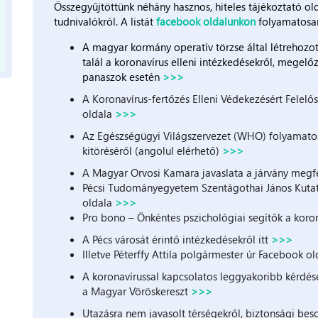
Összegyűjtöttünk néhány hasznos, hiteles tájékoztató ol
tudnivalókról. A listát
facebook oldalunkon
folyamatosan 
A magyar kormány operatív törzse által létrehozot
talál a koronavírus elleni intézkedésekről, megelő
panaszok esetén
>>>
A Koronavírus-fertőzés Elleni Védekezésért Felelő
oldala
>>>
Az Egészségügyi Világszervezet (WHO) folyamatosa
kitöréséről (angolul elérhető)
>>>
A Magyar Orvosi Kamara javaslata a járvány meg
Pécsi Tudományegyetem Szentágothai János Kutat
oldala
>>>
Pro bono – Önkéntes pszichológiai segítők a kor
A Pécs városát érintő intézkedésekről itt
>>>
Illetve Péterffy Attila polgármester úr Facebook 
A koronavírussal kapcsolatos leggyakoribb kérdésekr
a Magyar Vöröskereszt
>>>
Utazásra nem javasolt térségekről, biztonsági beso