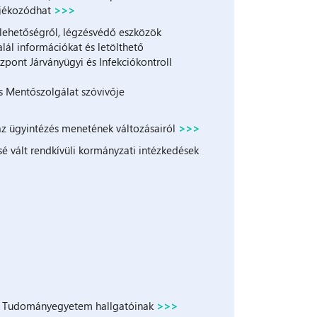
tájékozódhat
>>>
 lehetőségről, légzésvédő eszközök
lál információkat és letölthető
nt Járványügyi és Infekciókontroll
os Mentőszolgálat szóvivője
az ügyintézés menetének változásairól
>>>
é vált rendkívüli kormányzati intézkedések
csi Tudományegyetem hallgatóinak
>>>