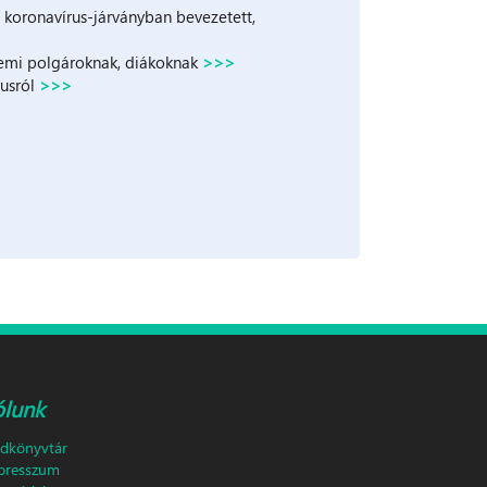
 koronavírus-járványban bevezetett,
temi polgároknak, diákoknak
>>>
rusról
>>>
ólunk
ldkönyvtár
presszum