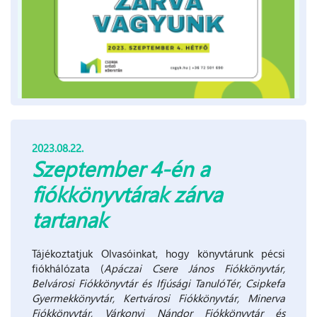
2023.08.22.
Szeptember 4-én a
fiókkönyvtárak zárva
tartanak
Tájékoztatjuk Olvasóinkat, hogy könyvtárunk pécsi
fiókhálózata (
Apáczai Csere János Fiókkönyvtár,
Belvárosi Fiókkönyvtár és Ifjúsági TanulóTér, Csipkefa
Gyermekkönyvtár, Kertvárosi Fiókkönyvtár, Minerva
Fiókkönyvtár, Várkonyi Nándor Fiókkönyvtár és