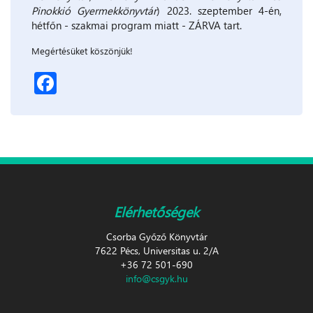
Pinokkió Gyermekkönyvtár
) 2023. szeptember 4-én,
hétfőn - szakmai program miatt - ZÁRVA tart.
Megértésüket köszönjük!
Facebook
Elérhetőségek
Csorba Győző Könyvtár
7622 Pécs, Universitas u. 2/A
+36 72 501-690
info@csgyk.hu