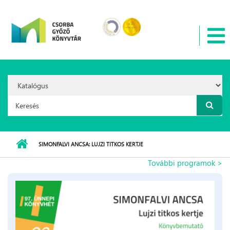
Ugrás a tartalomra
Search
Option:
Keresés űrlap
SIMONFALVI ANCSA: LUJZI TITKOS KERTJE
További programok >