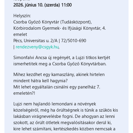
2026. június 10. (szerda) 11:00
Helyszín:
Csorba Győző Könyvtár (Tudásközpont),
Körbirodalom Gyermek- és Ifjúsági Könyvtár, 4.
emelet
Pécs, Universitas u. 2/A | 72/5010-690
|
rendezveny@csgyk.hu
,
Simonfalvi Ancsa új regényét, a Lujzi titkos kertjét
ismerhetitek meg a Csorba Győző Könyvtárban.
Mihez kezdhet egy kamaszlány, akinek hirtelen
mindent hátra kell hagynia?
Mit lehet egyáltalán csinálni egy panelház 7.
emeletén?!
Lujzi nem hajlandó lemondani a növények
közelségéről, még ha őrültségnek is tűnik a szűkös kis
lakásban virágnevelésbe fogni. De ahogyan az lenni
szokott, az őrült ötletek megvalósításakor derül ki,
kire lehet számítani, kertészkedés közben nemcsak a