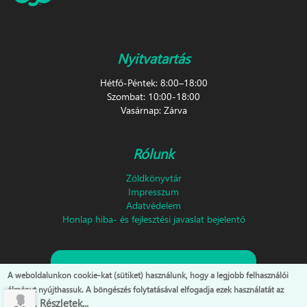
Nyitvatartás
Hétfő-Péntek: 8:00–18:00
Szombat: 10:00-18:00
Vasárnap: Zárva
Rólunk
Zöldkönyvtár
Impresszum
Adatvédelem
Honlap hiba- és fejlesztési javaslat bejelentő
Feliratkozás hírlevélre!
A weboldalunkon cookie-kat (sütiket) használunk, hogy a legjobb felhasználói
élményt nyújthassuk. A böngészés folytatásával elfogadja ezek használatát az
Részletek...
oldalon.