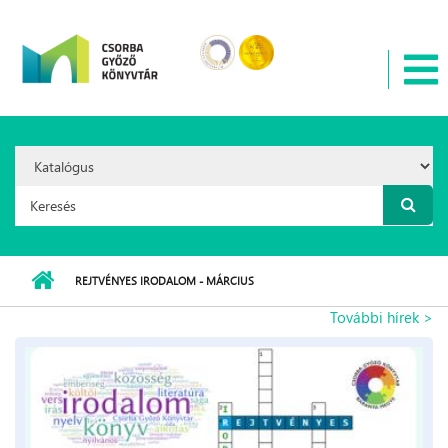
Ugrás a tartalomra
Search
Option:
Keresés űrlap
REJTVÉNYES IRODALOM - MÁRCIUS
További hírek >