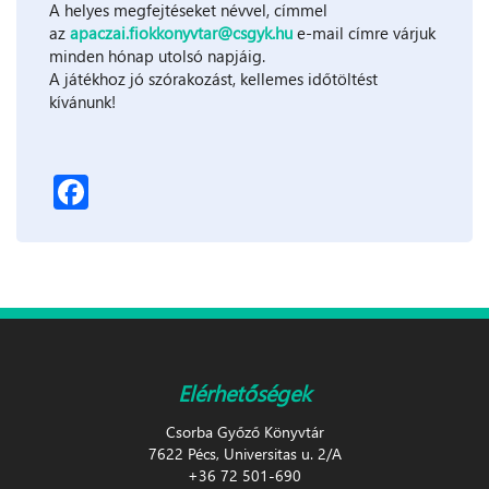
A helyes megfejtéseket névvel, címmel
az
apaczai.fiokkonyvtar@csgyk.hu
e-mail címre várjuk
minden hónap utolsó napjáig.
A játékhoz jó szórakozást, kellemes időtöltést
kívánunk!
Facebook
Elérhetőségek
Csorba Győző Könyvtár
7622 Pécs, Universitas u. 2/A
+36 72 501-690