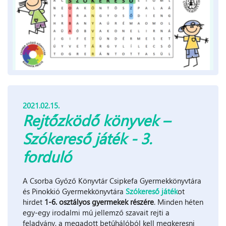
2021.02.15.
Rejtőzködő könyvek –
Szókereső játék - 3.
forduló
A Csorba Győző Könyvtár Csipkefa Gyermekkönyvtára
és Pinokkió Gyermekkönyvtára
Szókereső játék
ot
hirdet
1-6. osztályos gyermekek részére
. Minden héten
egy-egy irodalmi mű jellemző szavait rejti a
feladvány, a megadott betűhálóból kell megkeresni