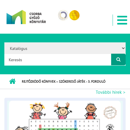
Ugrás a tartalomra
Search
Option:
Keresés űrlap
REJTŐZKÖDŐ KÖNYVEK – SZÓKERESŐ JÁTÉK - 3. FORDULÓ
További hírek >