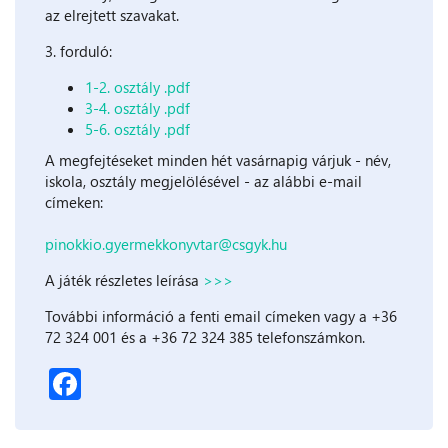
az elrejtett szavakat.
3. forduló:
1-2. osztály .pdf
3-4. osztály .pdf
5-6. osztály .pdf
A megfejtéseket minden hét vasárnapig várjuk - név,
iskola, osztály megjelölésével - az alábbi e-mail
címeken:
pinokkio.gyermekkonyvtar@csgyk.hu
A játék részletes leírása
>>>
További információ a fenti email címeken vagy a +36
72 324 001 és a +36 72 324 385 telefonszámkon.
Facebook