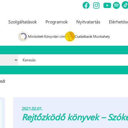
Szolgáltatások
Programok
Nyitvatartás
Elérhető
Minősített Könyvtári cím
Családbarát Munkahely
Keresés űrlap
ULÓ
2021.02.01.
Rejtőzködő könyvek – Szóker