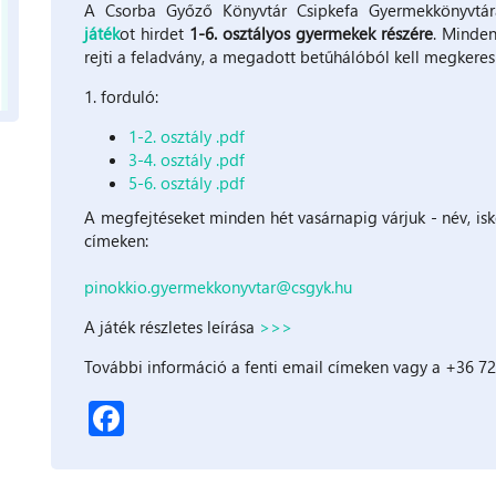
A Csorba Győző Könyvtár Csipkefa Gyermekkönyvtá
játék
ot hirdet
1-6. osztályos gyermekek részére
. Minden
rejti a feladvány, a megadott betűhálóból kell megkeresni
1. forduló:
1-2. osztály .pdf
3-4. osztály .pdf
5-6. osztály .pdf
A megfejtéseket minden hét vasárnapig várjuk - név, isk
címeken:
pinokkio.gyermekkonyvtar@csgyk.hu
A játék részletes leírása
>>>
További információ a fenti email címeken vagy a +36 7
Facebook