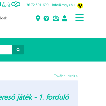
+36 72 501-690
info@csgyk.hu
ségek
További hírek >
eső játék - 1. forduló