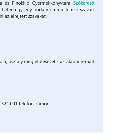
ra és Pinokkió Gyermekkönyvtára
Szókereső
 héten egy-egy irodalmi mű jellemző szavait
 az elrejtett szavakat.
ola, osztály megjelölésével - az alábbi e-mail
2 324 001 telefonszámon.