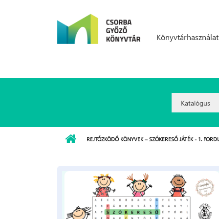
Ugrás a tartalomra
Könyvtárhasználat
Search
Option:
REJTŐZKÖDŐ KÖNYVEK – SZÓKERESŐ JÁTÉK - 1. FORD