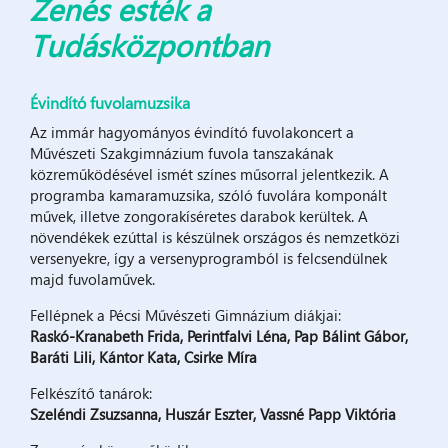
Zenés esték a
Tudásközpontban
Évindító fuvolamuzsika
Az immár hagyományos évindító fuvolakoncert a
Művészeti Szakgimnázium fuvola tanszakának
közreműködésével ismét színes műsorral jelentkezik. A
programba kamaramuzsika, szóló fuvolára komponált
művek, illetve zongorakíséretes darabok kerültek. A
növendékek ezúttal is készülnek országos és nemzetközi
versenyekre, így a versenyprogramból is felcsendülnek
majd fuvolaművek.
Fellépnek a Pécsi Művészeti Gimnázium diákjai:
Raskó-Kranabeth Frida, Perintfalvi Léna, Pap Bálint Gábor,
Baráti Lili, Kántor Kata, Csirke Míra
Felkészítő tanárok:
Szeléndi Zsuzsanna, Huszár Eszter, Vassné Papp Viktória