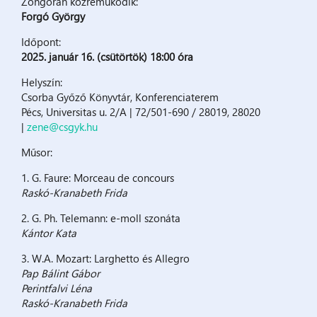
Zongorán közreműködik:
Forgó György
Időpont:
2025. január 16. (csütörtök) 18:00 óra
Helyszín:
Csorba Győző Könyvtár, Konferenciaterem
Pécs, Universitas u. 2/A | 72/501-690 / 28019, 28020
|
zene@csgyk.hu
Műsor:
1. G. Faure: Morceau de concours
Raskó-Kranabeth Frida
2. G. Ph. Telemann: e-moll szonáta
Kántor Kata
3. W.A. Mozart: Larghetto és Allegro
Pap Bálint Gábor
Perintfalvi Léna
Raskó-Kranabeth Frida