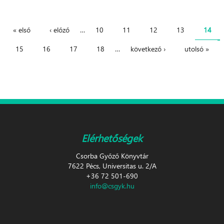
« első
‹ előző
…
10
11
12
13
14
Oldalak
15
16
17
18
…
következő ›
utolsó »
Elérhetőségek
Csorba Győző Könyvtár
7622 Pécs, Universitas u. 2/A
+36 72 501-690
info@csgyk.hu