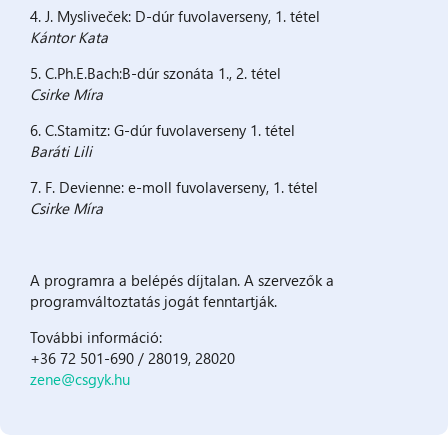
4. J. Mysliveček: D-dúr fuvolaverseny, 1. tétel
Kántor Kata
5. C.Ph.E.Bach:B-dúr szonáta 1., 2. tétel
Csirke Míra
6. C.Stamitz: G-dúr fuvolaverseny 1. tétel
Baráti Lili
7. F. Devienne: e-moll fuvolaverseny, 1. tétel
Csirke Míra
A programra a belépés díjtalan. A szervezők a
programváltoztatás jogát fenntartják.
További információ:
+36 72 501-690 / 28019, 28020
zene@csgyk.hu