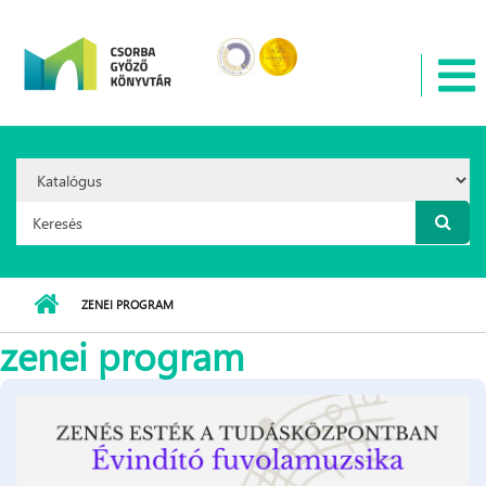
Ugrás a tartalomra
Search
Option:
Keresés űrlap
ZENEI PROGRAM
zenei program