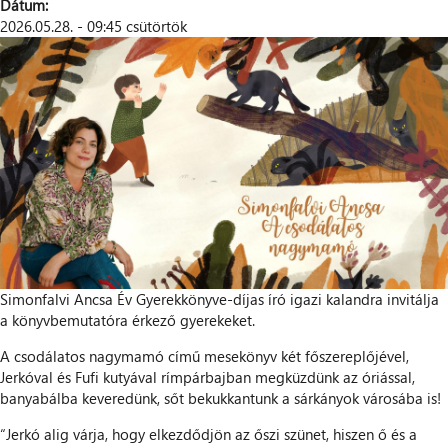
Dátum:
2026.05.28. - 09:45 csütörtök
Simonfalvi Ancsa Év Gyerekkönyve-díjas író igazi kalandra invitálja
a könyvbemutatóra érkező gyerekeket.
A csodálatos nagymamó című mesekönyv két főszereplőjével,
Jerkóval és Fufi kutyával rímpárbajban megküzdünk az óriással,
banyabálba keveredünk, sőt bekukkantunk a sárkányok városába is!
“Jerkó alig várja, hogy elkezdődjön az őszi szünet, hiszen ő és a