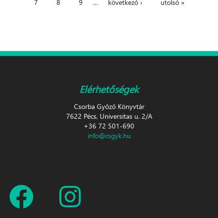
7
8
9
…
következő ›
utolsó »
Elérhetőségek
Csorba Győző Könyvtár
7622 Pécs, Universitas u. 2/A
+36 72 501-690
info@csgyk.hu