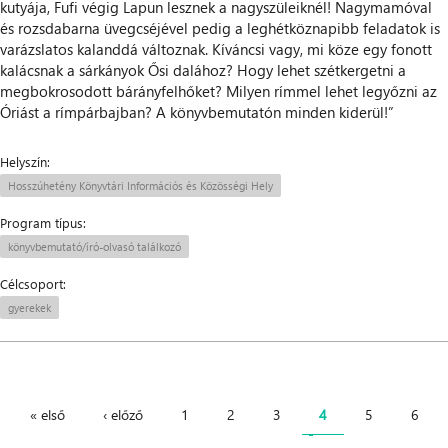
kutyája, Fufi végig Lapun lesznek a nagyszüleiknél! Nagymamóval
és rozsdabarna üvegcséjével pedig a leghétköznapibb feladatok is
varázslatos kalanddá változnak. Kíváncsi vagy, mi köze egy fonott
kalácsnak a sárkányok Ősi dalához? Hogy lehet szétkergetni a
megbokrosodott bárányfelhőket? Milyen rímmel lehet legyőzni az
Óriást a rímpárbajban? A könyvbemutatón minden kiderül!”
Helyszín:
Hosszúhetény Könyvtári Információs és Közösségi Hely
Program típus:
könyvbemutató/író-olvasó találkozó
Célcsoport:
gyerekek
« első
‹ előző
1
2
3
4
5
6
Oldalak