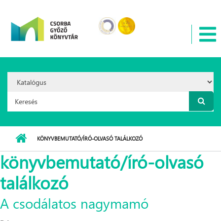
Ugrás a tartalomra
Search
Option:
Keresés űrlap
KÖNYVBEMUTATÓ/ÍRÓ-OLVASÓ TALÁLKOZÓ
könyvbemutató/író-olvasó
találkozó
A csodálatos nagymamó