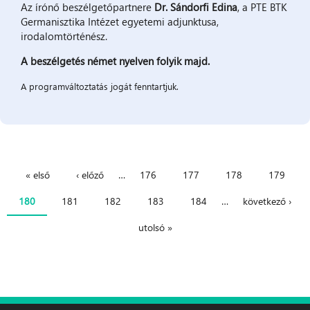
Az írónő beszélgetőpartnere
Dr. Sándorfi Edina
, a PTE BTK
Germanisztika Intézet egyetemi adjunktusa,
irodalomtörténész.
A beszélgetés német nyelven folyik majd.
A programváltoztatás jogát fenntartjuk.
« első
‹ előző
…
176
177
178
179
Oldalak
180
181
182
183
184
…
következő ›
utolsó »