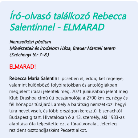
Író-olvasó találkozó Rebecca
Salentinnel - ELMARAD
Nemzetközi pódium
Művészetek és Irodalom Háza, Breuer Marcell terem
(Széchenyi tér 7–8.)
ELMARAD!
Rebecca Maria Salentin
Lipcsében él, eddig két regénye,
valamint különböző folyóiratokban és antológiákban
megjelent írásai jelentek meg. 2021 júniusában jelent meg
Klub Drushba című úti beszámolója a 2700 km-es, négy és
fél hónapos túrájáról, amely a barátság nemzetközi hegyi
túra nevet viseli, és több országon keresztül Eisenachtól
Budapestig tart. Hivatalosan ő a 13. személy, aki 1983-as
alapítása óta teljesítette ezt a túraútvonalat. Jelenleg
rezidens ösztöndíjasként Pécsett alkot.