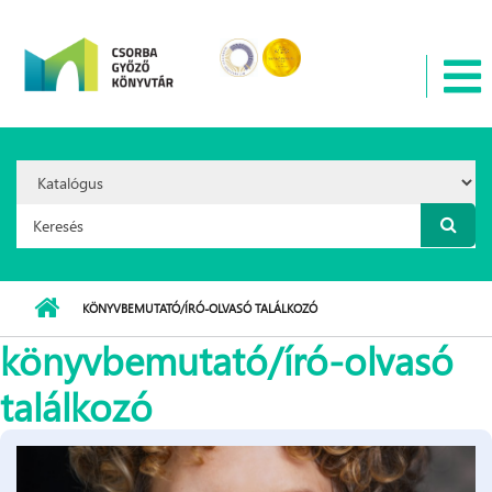
Ugrás a tartalomra
Search
Option:
Keresés űrlap
KÖNYVBEMUTATÓ/ÍRÓ-OLVASÓ TALÁLKOZÓ
könyvbemutató/író-olvasó
találkozó