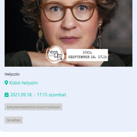
Helyszín:
Külső helyszín
2021.09.18. - 17:15 szombat
könyvbemutató/író-olvasó találkozó
felnőttek