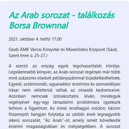
Az Arab sorozat - találkozás
Borsa Brownnal
2021. október 4. hétfő 17.00
Sásdi ÁMK Városi Könyvtár és Művelődési Központ (Sásd,
Szent Imre ú. 25-27.)
A szerző az ország egyik legolvasottabb írónője.
Legsikeresebb könyvei, az Arab-sorozat regényei már több
mint százezres eladott példányszámmal büszkélkedhetnek.
Egyedi, szókimondó, ugyanakkor érzelmes és szenvedélyes
írásai nem véletlenül váltak az olvasók kedvenceivé.
Azonban nemcsak szórakoztatni kíván, mindegyik
regényével egy-egy társadalmi problémára igyekszik
felhívni a figyelmet. Az írónő rendhagyó módon, három
főszereplő hangján folytatja az utóbbi évek legnagyobb
sikerű sorozatát, "Az Arab"-ot, amely ismét bővelkedik
érzelmi magasságokban és mélységekben. A sorozat