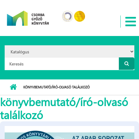
Ugrás a tartalomra
Search
Option:
Keresés űrlap
KÖNYVBEMUTATÓ/ÍRÓ-OLVASÓ TALÁLKOZÓ
könyvbemutató/író-olvasó
találkozó