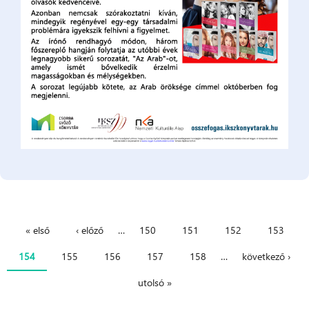
« első
‹ előző
…
150
151
152
153
Oldalak
154
155
156
157
158
…
következő ›
utolsó »