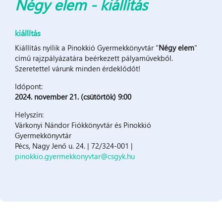
Négy elem - kiállítás
kiállítás
Kiállítás nyílik a Pinokkió Gyermekkönyvtár "
Négy elem
"
című rajzpályázatára beérkezett pályaművekből.
Szeretettel várunk minden érdeklődőt!
Időpont:
2024. november 21. (csütörtök) 9:00
Helyszín:
Várkonyi Nándor Fiókkönyvtár és Pinokkió
Gyermekkönyvtár
Pécs, Nagy Jenő u. 24. | 72/324-001 |
pinokkio.gyermekkonyvtar@csgyk.hu