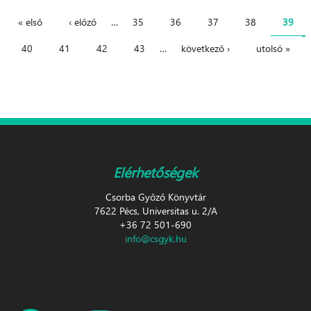
« első
‹ előző
…
35
36
37
38
39
Oldalak
40
41
42
43
…
következő ›
utolsó »
Elérhetőségek
Csorba Győző Könyvtár
7622 Pécs, Universitas u. 2/A
+36 72 501-690
info@csgyk.hu