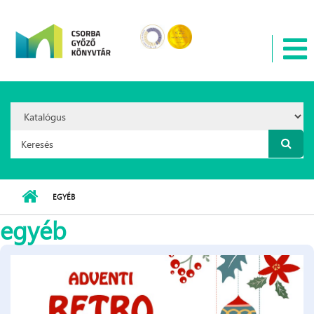
Ugrás a tartalomra
Search
Option:
Keresés űrlap
EGYÉB
egyéb