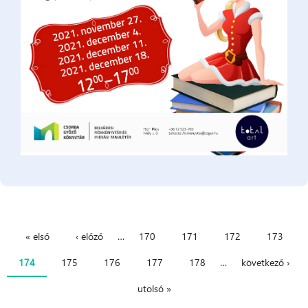
« első
‹ előző
…
170
171
172
173
Oldalak
174
175
176
177
178
…
következő ›
utolsó »