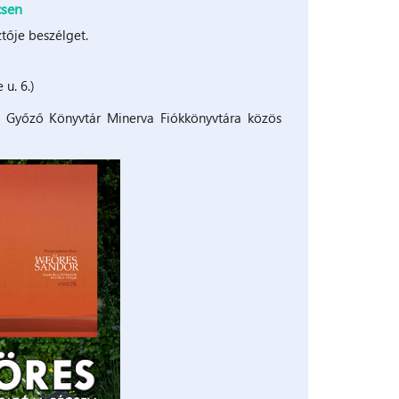
csen
ztője beszélget.
 u. 6.)
a Győző Könyvtár Minerva Fiókkönyvtára közös