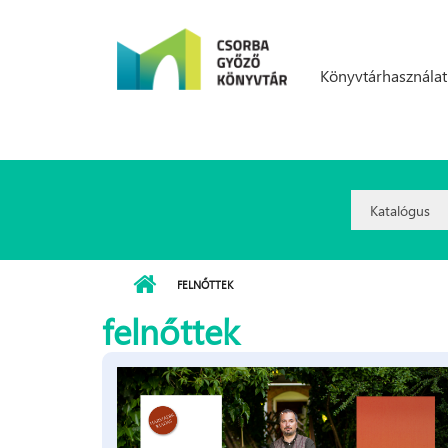
Ugrás a tartalomra
Könyvtárhasználat
Search
Option:
FELNŐTTEK
felnőttek