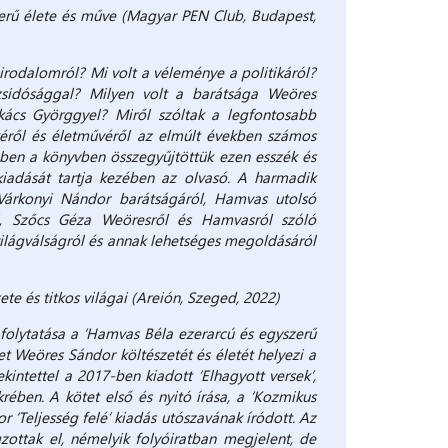
erű élete és műve (Magyar PEN Club, Budapest,
irodalomról? Mi volt a véleménye a politikáról?
 zsidósággal? Milyen volt a barátsága Weöres
ukács Györggyel? Miről szóltak a legfontosabb
téről és életművéről az elmúlt években számos
Ebben a könyvben összegyűjtöttük ezen esszék és
kiadását tartja kezében az olvasó. A harmadik
Várkonyi Nándor barátságáról, Hamvas utolsó
ól, Szőcs Géza Weöresről és Hamvasról szóló
világválságról és annak lehetséges megoldásáról
e és titkos világai (Areión, Szeged, 2022)
folytatása a ‘Hamvas Béla ezerarcú és egyszerű
t Weöres Sándor költészetét és életét helyezi a
intettel a 2017-ben kiadott ‘Elhagyott versek’,
ében. A kötet első és nyitó írása, a ‘Kozmikus
‘Teljesség felé’ kiadás utószavának íródott. Az
ottak el, némelyik folyóiratban megjelent, de