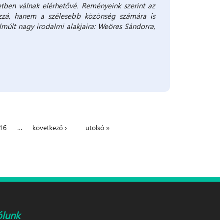
etben válnak elérhetővé. Reményeink szerint az
ozzá, hanem a szélesebb közönség számára is
lmúlt nagy irodalmi alakjaira: Weöres Sándorra,
16
…
következő ›
utolsó »
ólunk