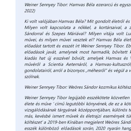
Weiner Sennyey Tibor: Hamvas Béla ezerarcú és egysz
2022)
Ki volt valójában Hamvas Béla? Mit gondolt életről és 
Milyen volt kapcsolata a nőkkel, a kortársaival, a
Sándorral és Szepes Máriával? Milyen vitája volt L
művei, és milyen művei vesztek el? Hamvas Béla éle
előadást tartott és esszét írt Weiner Sennyey Tibor. 
előadások javát, amelynek most harmadik, bővített 
kiadás hat új esszével bővült, amelyek Hamvas és 
művéről a Scientia Aeternáról, a Hamvas-kultuszr
gondolatairól, arról a bizonyos „méhesről” és végül a 
szólnak.
Weiner Sennyey Tibor: Weöres Sándor kozmikus költészet
Weiner Sennyey Tibor legújabb esszékötete közvetlen 
élete és műve ‘ című legutóbbi könyvének, de ez a köte
vizsgálódásának tárgyának középpontjában, különös tek
más, kevésbé ismert művek és életrajzi események tükr
költészet’ a 2019-ben Kínában megjelent Weöres Sándor 
esszék különböző előadások során, 2020 nyarán hangz