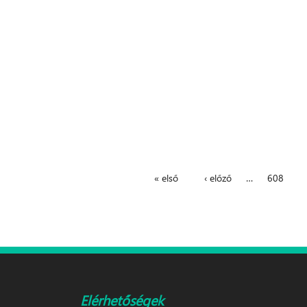
« első
‹ előző
…
608
Oldalak
Elérhetőségek