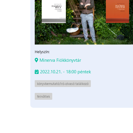
Helyszín:
Minerva Fiókkönyvtár
2022.10.21. - 18:00 péntek
könyvbemutató/író-olvasó találkozó
felnőttek