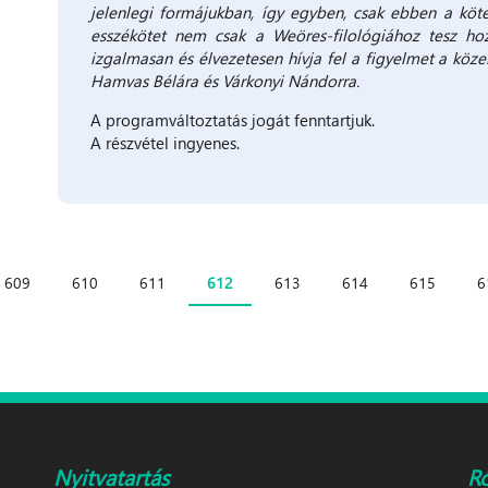
jelenlegi formájukban, így egyben, csak ebben a köt
esszékötet nem csak a Weöres-filológiához tesz h
izgalmasan és élvezetesen hívja fel a figyelmet a köze
Hamvas Bélára és Várkonyi Nándorra.
A programváltoztatás jogát fenntartjuk.
A részvétel ingyenes.
609
610
611
612
613
614
615
6
Nyitvatartás
R