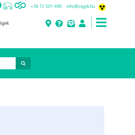
+36 72 501-690
info@csgyk.hu
ségek