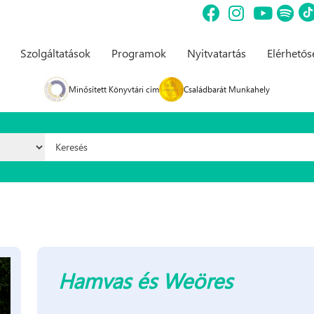
Szolgáltatások
Programok
Nyitvatartás
Elérhető
Minősített Könyvtári cím
Családbarát Munkahely
Keresés űrlap
Hamvas és Weöres