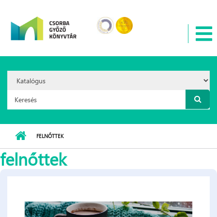
Ugrás a tartalomra
Search
Option:
Keresés űrlap
FELNŐTTEK
felnőttek