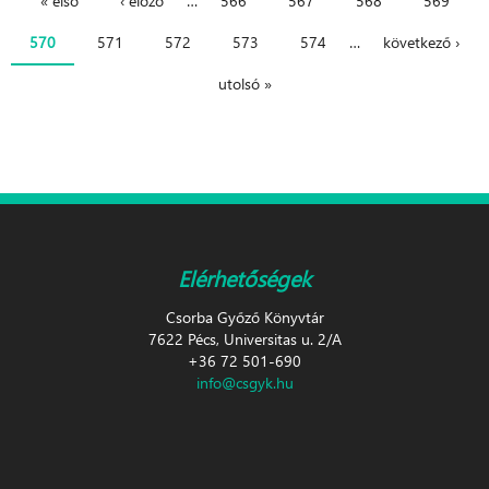
« első
‹ előző
…
566
567
568
569
Oldalak
570
571
572
573
574
…
következő ›
utolsó »
Elérhetőségek
Csorba Győző Könyvtár
7622 Pécs, Universitas u. 2/A
+36 72 501-690
info@csgyk.hu