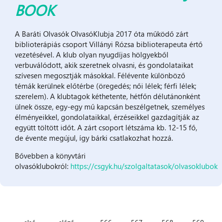
BOOK
A Baráti Olvasók OlvasóKlubja 2017 óta működő zárt
biblioterápiás csoport Villányi Rózsa biblioterapeuta értő
vezetésével. A klub olyan nyugdíjas hölgyekből
verbuválódott, akik szeretnek olvasni, és gondolataikat
szívesen megosztják másokkal. Félévente különböző
témák kerülnek előtérbe (öregedés; női lélek; férfi lélek;
szerelem). A klubtagok kéthetente, hétfőn délutánonként
ülnek össze, egy-egy mű kapcsán beszélgetnek, személyes
élményeikkel, gondolataikkal, érzéseikkel gazdagítják az
együtt töltött időt. A zárt csoport létszáma kb. 12-15 fő,
de évente megújul, így bárki csatlakozhat hozzá.
Bővebben a könyvtári
olvasóklubokról:
https://csgyk.hu/szolgaltatasok/olvasoklubok