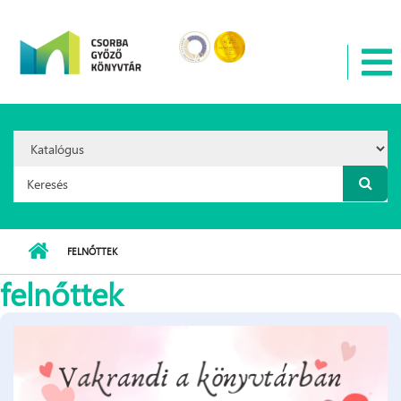
Ugrás a tartalomra
Search
Option:
Keresés űrlap
FELNŐTTEK
felnőttek