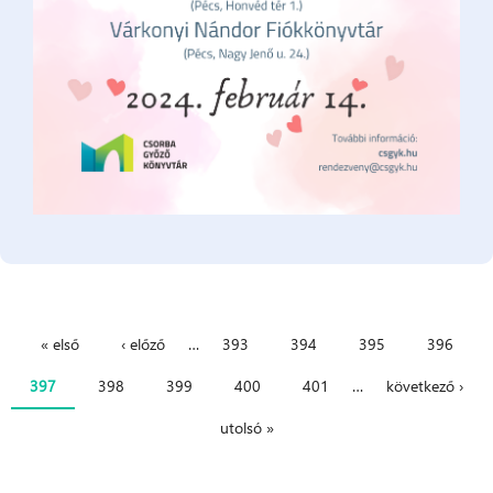
« első
‹ előző
…
393
394
395
396
Oldalak
397
398
399
400
401
…
következő ›
utolsó »