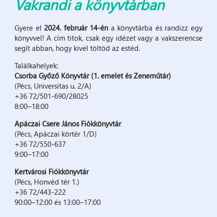
Vakrandi a könyvtárban
Gyere el
2024. február 14-én
a könyvtárba és randizz egy
könyvvel! A cím titok, csak egy idézet vagy a vakszerencse
segít abban, hogy kivel töltöd az estéd.
Találkahelyek:
Csorba Győző Könyvtár (1. emelet és Zeneműtár)
(Pécs, Universitas u. 2/A)
+36 72/501-690/28025
8:00–18:00
Apáczai Csere János Fiókkönyvtár
(Pécs, Apáczai körtér 1/D)
+36 72/550-637
9:00–17:00
Kertvárosi Fiókkönyvtár
(Pécs, Honvéd tér 1.)
+36 72/443-222
90:00–12:00 és 13:00–17:00