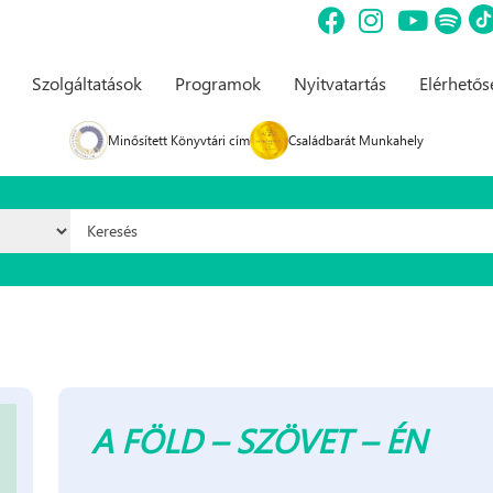
Szolgáltatások
Programok
Nyitvatartás
Elérhető
Minősített Könyvtári cím
Családbarát Munkahely
Keresés űrlap
A FÖLD – SZÖVET – ÉN