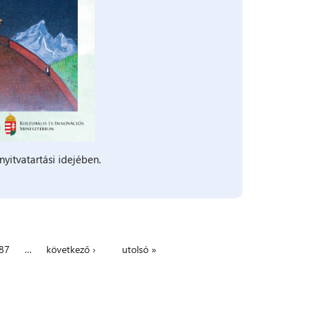
nyitvatartási idejében.
87
…
következő ›
utolsó »