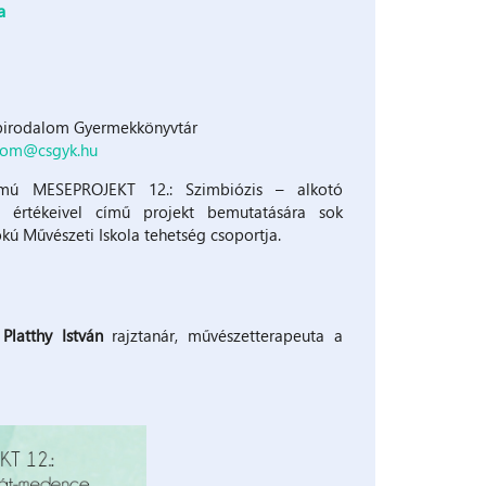
a
rbirodalom Gyermekkönyvtár
lom@csgyk.hu
ámú MESEPROJEKT 12.: Szimbiózis – alkotó
 értékeivel című projekt bemutatására sok
kú Művészeti Iskola tehetség csoportja.
s
Platthy István
rajztanár, művészetterapeuta a