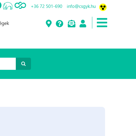
+36 72 501-690
info@csgyk.hu
ségek