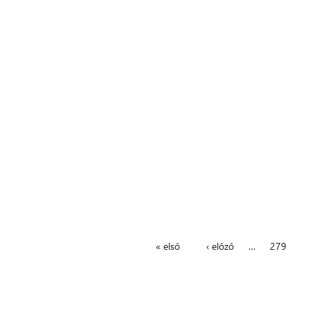
« első
‹ előző
…
279
Oldalak