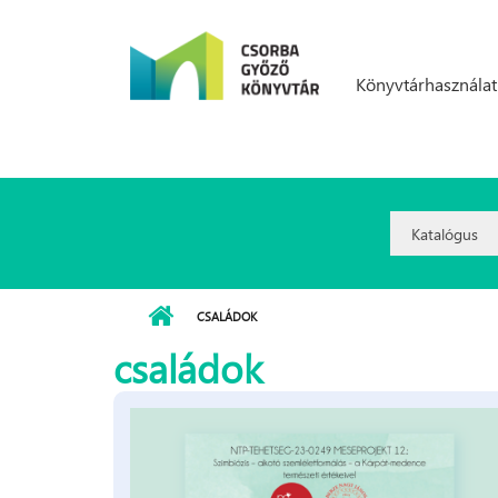
Ugrás a tartalomra
Könyvtárhasználat
Search
Option:
CSALÁDOK
családok