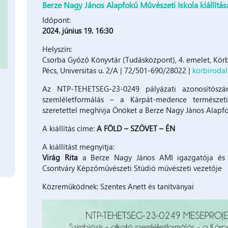
Berze Nagy János Alapfokú Művészeti Iskola kiállítás
Időpont:
2024. június 19. 16:30
Helyszín:
Csorba Győző Könyvtár (Tudásközpont), 4. emelet, Kö
Pécs, Universitas u. 2/A | 72/501-690/28022 |
korbiroda
Az NTP-TEHETSEG-23-0249 pályázati azonosítósz
szemléletformálás – a Kárpát-medence természeti
szeretettel meghívja Önöket a Berze Nagy János Alapfo
A kiállítás címe:
A FÖLD – SZÖVET – ÉN
A kiállítást megnyitja:
Virág Rita
a Berze Nagy János AMI igazgatója é
Csontváry Képzőművészeti Stúdió művészeti vezetője
Közreműködnek: Szentes Anett és tanítványai