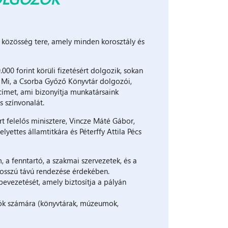
a közösség tere, amely minden korosztály és
0 forint körüli fizetésért dolgozik, sokan
. Mi, a Csorba Győző Könyvtár dolgozói,
címet, ami bizonyítja munkatársaink
s színvonalát.
rt felelős minisztere, Vincze Máté Gábor,
elyettes államtitkára és Péterffy Attila Pécs
 a fenntartó, a szakmai szervezetek, és a
hosszú távú rendezése érdekében.
evezetését, amely biztosítja a pályán
zók számára (könyvtárak, múzeumok,