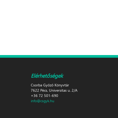
Elérhetőségek
Csorba Győző Könyvtár
7622 Pécs, Universitas u. 2/A
+36 72 501-690
info@csgyk.hu