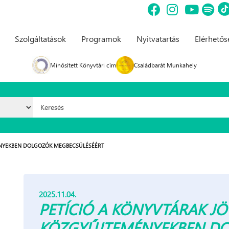
Szolgáltatások
Programok
Nyitvatartás
Elérhető
Minősített Könyvtári cím
Családbarát Munkahely
Keresés űrlap
MÉNYEKBEN DOLGOZÓK MEGBECSÜLÉSÉÉRT
2025.11.04.
PETÍCIÓ A KÖNYVTÁRAK JÖ
KÖZGYŰJTEMÉNYEKBEN D