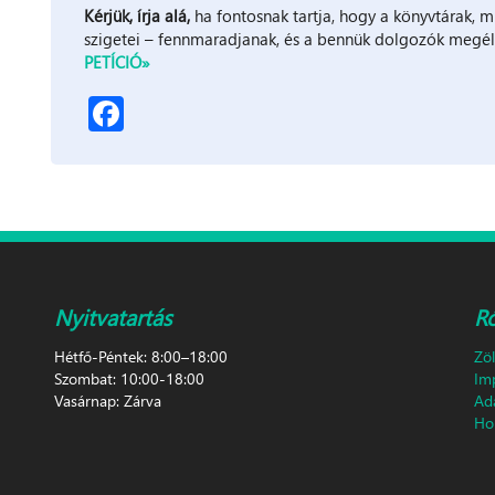
Kérjük, írja alá,
ha fontosnak tartja, hogy a könyvtárak, 
szigetei – fennmaradjanak, és a bennük dolgozók megélh
PETÍCIÓ»
Facebook
Nyitvatartás
R
Hétfő-Péntek: 8:00–18:00
Zö
Szombat: 10:00-18:00
Im
Vasárnap: Zárva
Ad
Hon