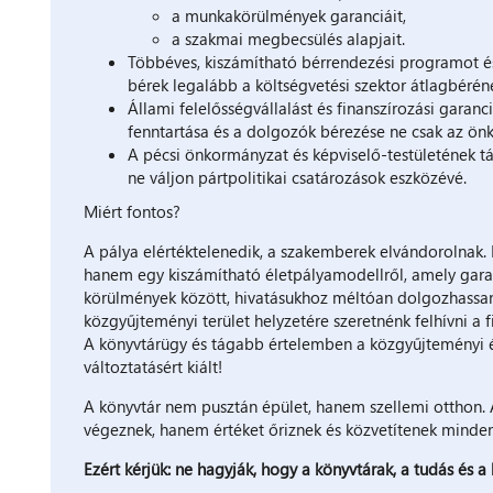
a munkakörülmények garanciáit,
a szakmai megbecsülés alapjait.
Többéves, kiszámítható bérrendezési programot és
bérek legalább a költségvetési szektor átlagbéréne
Állami felelősségvállalást és finanszírozási garan
fenntartása és a dolgozók bérezése ne csak az ön
A pécsi önkormányzat és képviselő-testületének tá
ne váljon pártpolitikai csatározások eszközévé.
Miért fontos?
A pálya elértéktelenedik, a szakemberek elvándorolnak. 
hanem egy kiszámítható életpályamodellről, amely gara
körülmények között, hivatásukhoz méltóan dolgozhassana
közgyűjteményi terület helyzetére szeretnénk felhívni a 
A könyvtárügy és tágabb értelemben a közgyűjteményi é
változtatásért kiált!
A könyvtár nem pusztán épület, hanem szellemi otthon.
végeznek, hanem értéket őriznek és közvetítenek minde
Ezért kérjük: ne hagyják, hogy a könyvtárak, a tudás és a