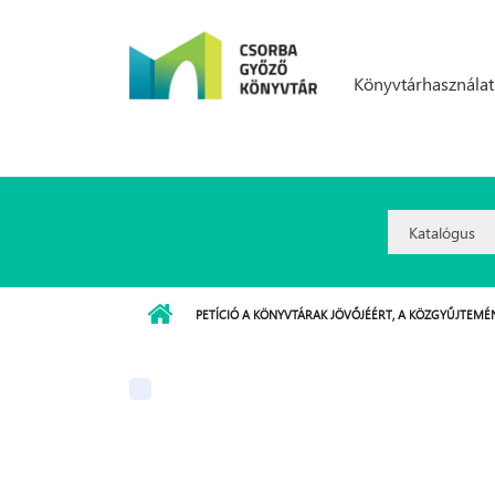
Ugrás a tartalomra
Könyvtárhasználat
Search
Option:
PETÍCIÓ A KÖNYVTÁRAK JÖVŐJÉÉRT, A KÖZGYŰJTE