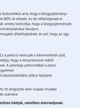
 biztosítékot arra, hogy a közgyűjteményi
k 80%-át elérjék, és ne inflálódjanak el.
ciát, amely biztosítja, hogy a közgyűjtemények
kormányzatokra háruljon.
mogató állásfoglalását, és azt, hogy az ügy
Ez a petíció nemcsak a béremelésről szól,
ntálja, hogy a könyvtárosok méltó
k. A jelenlegi petíciónkkal a pécsi
figyelmet.
s közművelődési szféra helyzete
 Az itt dolgozók nem csupán munkát
nki számára.
 kultúra bástyái, csendben elsorvadjanak.