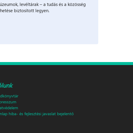
múzeumok, levéltárak – a tudás és a közösség
etése biztosított legyen.
ólunk
ldkönyvtár
presszum
atvédelem
lap hiba- és fejlesztési javaslat bejelentő