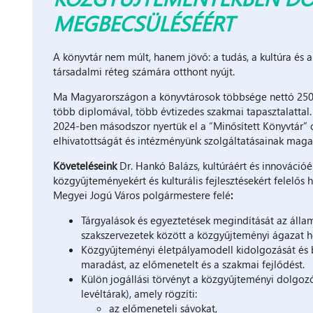
MEGBECSÜLÉSÉÉRT
A könyvtár nem múlt, hanem jövő: a tudás, a kultúra és 
társadalmi réteg számára otthont nyújt.
Ma Magyarországon a könyvtárosok többsége nettó 250.00
több diplomával, több évtizedes szakmai tapasztalattal
2024-ben másodszor nyertük el a “Minősített Könyvtár” 
elhivatottságát és intézményünk szolgáltatásainak maga
Követeléseink
Dr. Hankó Balázs, kultúráért és innovációé
közgyűjteményekért és kulturális fejlesztésekért felelős h
Megyei Jogú Város polgármestere felé
:
Tárgyalások és egyeztetések megindítását az állam,
szakszervezetek között a közgyűjteményi ágazat 
Közgyűjteményi életpályamodell kidolgozását és b
maradást, az előmenetelt és a szakmai fejlődést.
Külön jogállási törvényt a közgyűjteményi dolgo
levéltárak), amely rögzíti:
az előmeneteli sávokat,