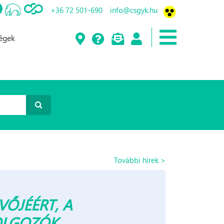
+36 72 501-690
info@csgyk.hu
ségek
További hírek >
VŐJÉÉRT, A
OLGOZÓK